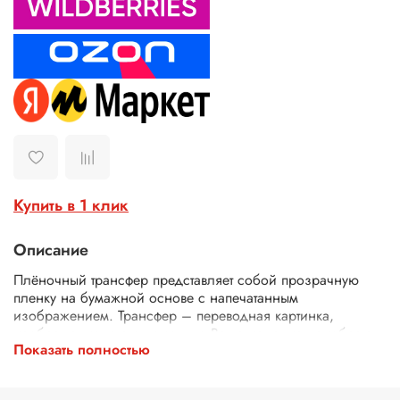
Купить в 1 клик
Описание
Плёночный трансфер представляет собой прозрачную
пленку на бумажной основе с напечатанным
изображением. Трансфер – переводная картинка,
изображение, с его помощью Ваше изделие приобретет
Показать полностью
неповторимость и уникальность. Трансферной бумагой
можно заменить декупажные карты, рисовую бумагу для
декупажа, рисовые листы, бумагу для декупажа, салфетки