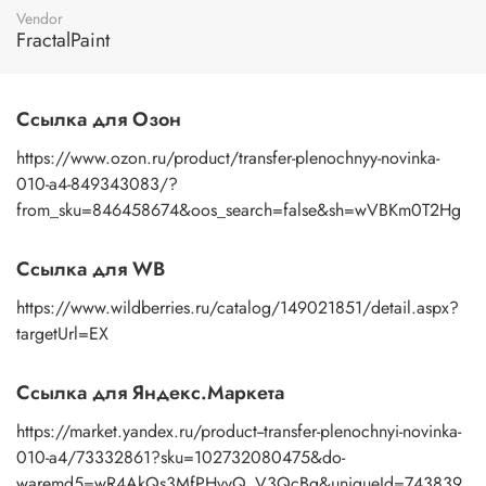
пальцами бумажную основу, сдвигаете ее на себя.
Vendor
Рисунок остается на изделии. Сразу после нанесения
FractalPaint
удалите лишнюю влагу и воздух бумажным полотенцем
или кусочком сухой ткани. После чего покройте
изображение любым покрывным лаком. Отлично
Ссылка для Озон
подойдет акриловый лак на водной основе, матовый,
глянцевый, полуглянцевый.
https://www.ozon.ru/product/transfer-plenochnyy-novinka-
010-a4-849343083/?
from_sku=846458674&oos_search=false&sh=wVBKm0T2Hg
Ссылка для WB
https://www.wildberries.ru/catalog/149021851/detail.aspx?
targetUrl=EX
Ссылка для Яндекс.Маркета
https://market.yandex.ru/product--transfer-plenochnyi-novinka-
010-a4/73332861?sku=102732080475&do-
waremd5=wR4AkQs3MfPHvvQ_V3QcBg&uniqueId=743839