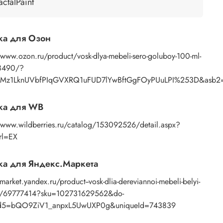
еред нанесением воска необходимо очистить
actalPaint
тарое покрытие от грязи и жира, и обеспылить
оверхность.
оск накладывают при помощи ткани или кисти, с
ка для Озон
оследующей располировкой поверхности
/www.ozon.ru/product/vosk-dlya-mebeli-sero-goluboy-100-ml-
олщовой тканью.
8490/?
ысыхание наступает через 4 часа до сухого
остояния.
Mz1LknUVbfPIqGVXRQ1uFUD7lYwBftGgFOyPUuLPI%253D&asb2=z
аждый следующий слой наносится через 2-4
аса.
ка для WB
ля максимального эффекта после обработки
//www.wildberries.ru/catalog/153092526/detail.aspx?
окрытие полируется щеткой для мебели,
rl=EX
ойлочной тканью, льняной или хлопковой тканью.
в: пальмовый воск, льняное масло, скипидар
а для Яндекс.Маркета
вый живичный натуральный.
/market.yandex.ru/product--vosk-dlia-dereviannoi-mebeli-belyi-
/69777414?sku=102731629562&do-
d5=bQO9ZiV1_anpxL5UwUXP0g&uniqueId=743839