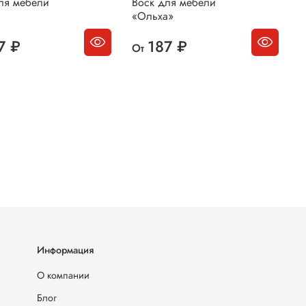
ля мебели
Воск для мебели
В
«Ольха»
«
7 ₽
187 ₽
От
О
Информация
О компании
Блог