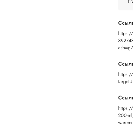
П
Fr
с
п
В
Ссыл
п
https:/
х
89274
В
с
asb=g7
К
ч
Ссыл
Д
https:
п
targetU
в
Соста
Ссылк
сосно
https:/
200-ml
warem