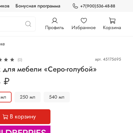
иков
Бонусная программа
+7(900)536-48-88
Профиль
Избранное
Корзина
нке
арт.
45175695
(0)
к для мебели «Серо-голубой»
 ₽
 мл
250 мл
540 мл
В корзину