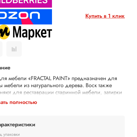
Купить в 1 клик
ание
для мебели «
FRACTAL
PAINT
» предназначен для
ы мебели из натурального дерева. Воск также
няют для реставрации старинной мебели, затирки
в, трещин и царапин на древесине любых типов.
ать полностью
наносят на чистую зашлифованную поверхность
а. Воск рассчитан для использования мебели
и помещений.
арактеристики
сварен из натуральных природных компонентов:
д упаковки