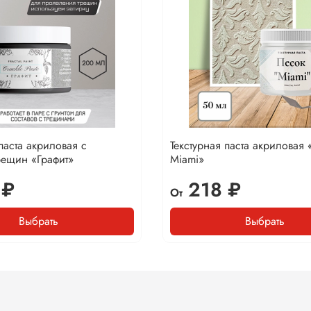
паста акриловая с
Текстурная паста акриловая
рещин «Графит»
Miami»
 ₽
218 ₽
От
Выбрать
Выбрать