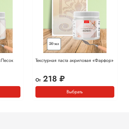
 «Песок
Текстурная паста акриловая «Фарфор»
218 ₽
От
Выбрать