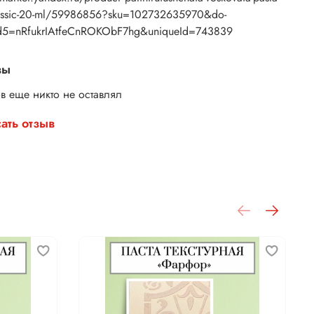
assic-20-ml/59986856?sku=102732635970&do-
их случаях, патинирующая восковая паста и воск
5=nRfukrIAtfeCnROKObF7hg&uniqueId=743839
ирующий декоративный, обладают отличными
твами и позволяют добиться прекрасных
ьтатов. Выбор между ними зависит от предпочтений
вы
бований конкретного проекта.
в еще никто не оставлял
ать отзыв