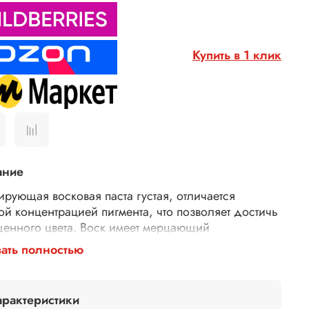
Купить в 1 клик
ание
ирующая восковая паста густая, отличается
ой концентрацией пигмента, что позволяет достичь
енного цвета. Воск имеет мерцающий
лический оттенок, который придаст вашему
ать полностью
ию эффектный вид. Паста не имеет неприятного
а, что делает его приятным в использовании. Кроме
 благодаря наличию акрила и пчелиного воска,
арактеристики
вая паста легко наносится и быстро сохнет. Он