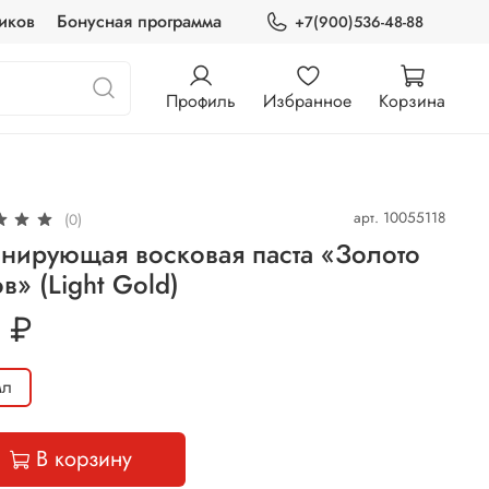
иков
Бонусная программа
+7(900)536-48-88
Профиль
Избранное
Корзина
арт.
10055118
(0)
нирующая восковая паста «Золото
в» (Light Gold)
 ₽
мл
В корзину