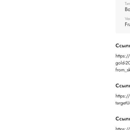
Тонир
Ти
Во
Приме
стари
Ve
Fr
Подх
карто
пласт
Ссыл
приро
https:/
В чем
gold-2
from_s
Соста
апель
воска,
Ссыл
консе
https:
Конси
targetU
конси
Ссылк
Разба
воск 
https:/