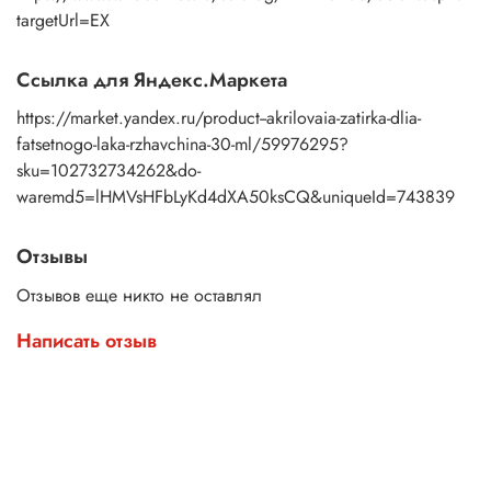
targetUrl=EX
Ссылка для Яндекс.Маркета
https://market.yandex.ru/product--akrilovaia-zatirka-dlia-
fatsetnogo-laka-rzhavchina-30-ml/59976295?
sku=102732734262&do-
waremd5=lHMVsHFbLyKd4dXA50ksCQ&uniqueId=743839
Отзывы
Отзывов еще никто не оставлял
Написать отзыв