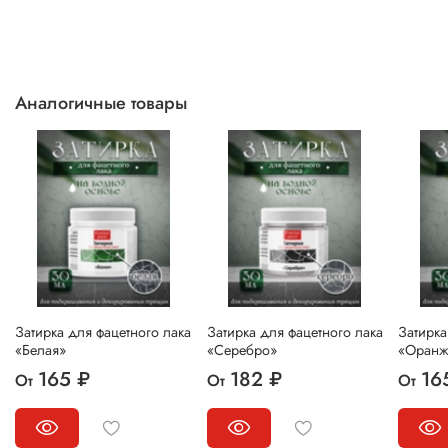
Аналогичные товары
Затирка для фацетного лака
Затирка для фацетного лака
Затирка
«Белая»
«Серебро»
«Оранж
165 ₽
182 ₽
16
От
От
От