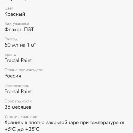
качестве финишного покрытия нанесите на готовое
изделие
«Покрывной лак для фацетного лака».
Цвет
Красный
Применение:
нанесите затирку на изделие руками,
ватным диском или тряпочкой. Разотрите равномерно по
Вид упаковки
Флакон ПЭТ
поверхности. Излишки уберите влажной салфеткой.
Расход
50 мл на 1 м²
Бренд
Fractal Paint
Страна производства
Россия
Изготовитель
Fractal Paint
Срок годности
36 месяцев
Условия хранения
Хранить в плотно закрытой таре при температуре от
+5°С до +35°С