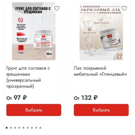
Грунт для составов с
Лак покрывной
трещинами
мебельный «Глянцевый»
(универсальный
прозрачный)
97 ₽
132 ₽
От
От
Выбрать
Выбрать