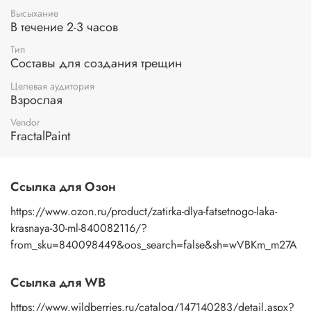
Высыхание
В течение 2-3 часов
Тип
Составы для создания трещин
Целевая аудитория
Взрослая
Vendor
FractalPaint
Ссылка для Озон
https://www.ozon.ru/product/zatirka-dlya-fatsetnogo-laka-
krasnaya-30-ml-840082116/?
from_sku=840098449&oos_search=false&sh=wVBKm_m27A
Ссылка для WB
https://www.wildberries.ru/catalog/147140283/detail.aspx?