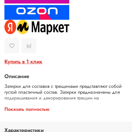
Купить в 1 клик
Описание
З
атирки для составов с трещинами представляют собой
густой пластичный состав. Затирки предназначены для
подкрашивания и декорирования трещин на
высохшем
фацетном лаке,
пасте с эффектом
Показать полностью
трещин,
краске с эффектом трещин,
патин с эффектом
трещин. Затирки изготовлены на водной основе, из-за
чего после высыхания она сильно уменьшается в объеме,
проявляя и подчеркивая рельеф и глубину трещин. В
Характеристики