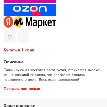
Купить в 1 клик
Описание
Патинирующая восковая паста густая, отличается высокой
концентрацией пигмента, что позволяет достичь
насыщенного цвета. Воск имеет мерцающий
металлический оттенок, который придаст вашему изделию
Показать полностью
эффектный вид. Паста не имеет неприятного запаха, что
делает его приятным в использовании. Кроме того,
благодаря наличию акрила и пчелиного воска, восковая
паста легко наносится и быстро сохнет. Он обеспечивает
Характеристики