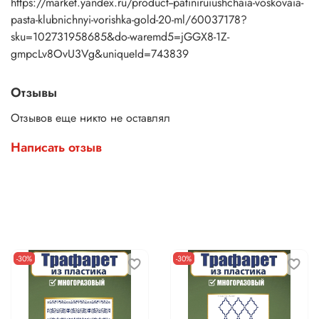
https://market.yandex.ru/product--patiniruiushchaia-voskovaia-
pasta-klubnichnyi-vorishka-gold-20-ml/60037178?
sku=102731958685&do-waremd5=jGGX8-1Z-
gmpcLv8OvU3Vg&uniqueId=743839
Отзывы
Отзывов еще никто не оставлял
Написать отзыв
-30%
-30%