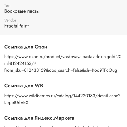
Подходящие поверхности:
дерево, фанера, бумага,
Тип
Восковые пасты
картон, ДВП, ДСП, грунтованный холст, ткани, стекло,
пластмассы, грунтованный металл, бетон, кирпич, гипс,
Vendor
природный камень, штукатурка и др.
FractalPaint
В чем же отличие между воском и восковой пастой?
Составом:
воск состоит из натурального воска и
Ссылка для Озон
апельсинового масла и пигмента, восковая паста из
воска, пигмента, акриловая дисперсия, загуститель,
https://www.ozon.ru/product/voskovaya-pasta-arlekin-gold-20-
консервант.
ml-812424153/?
from_sku=812433159&oos_search=false&sh=Kod9TFcOug
Консистенции:
восковая паста более пластичная по
консистенции, чем воск.
Ссылка для WB
Разбавлением:
восковую пасту можно разбавить водой, а
воск скипидаром и апельсиновым маслом.
https://www.wildberries.ru/catalog/144220183/detail.aspx?
В обоих случаях, патинирующая восковая паста и воск
targetUrl=EX
патинирующий декоративный, обладают отличными
свойствами и позволяют добиться прекрасных
Ссылка для Яндекс.Маркета
результатов. Выбор между ними зависит от предпочтений
и требований конкретного проекта.