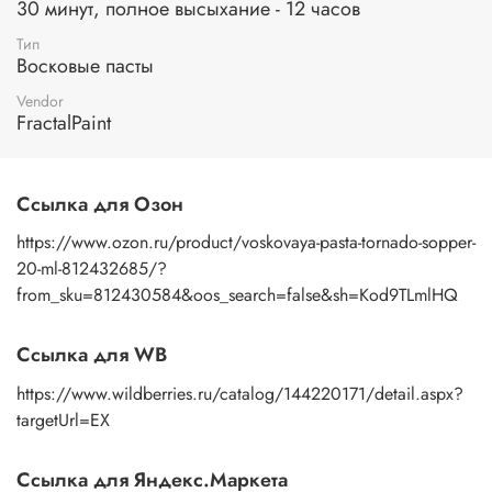
старины и роскоши.
30 минут, полное высыхание - 12 часов
Подходящие поверхности:
дерево, фанера, бумага,
Тип
Восковые пасты
картон, ДВП, ДСП, грунтованный холст, ткани, стекло,
пластмассы, грунтованный металл, бетон, кирпич, гипс,
Vendor
природный камень, штукатурка и др.
FractalPaint
В чем же отличие между воском и восковой пастой?
Составом:
воск состоит из натурального воска и
Ссылка для Озон
апельсинового масла и пигмента, восковая паста из
воска, пигмента, акриловая дисперсия, загуститель,
https://www.ozon.ru/product/voskovaya-pasta-tornado-sopper-
консервант.
20-ml-812432685/?
from_sku=812430584&oos_search=false&sh=Kod9TLmlHQ
Консистенции:
восковая паста более пластичная по
консистенции, чем воск.
Ссылка для WB
Разбавлением:
восковую пасту можно разбавить водой, а
воск скипидаром и апельсиновым маслом.
https://www.wildberries.ru/catalog/144220171/detail.aspx?
В обоих случаях, патинирующая восковая паста и воск
targetUrl=EX
патинирующий декоративный, обладают отличными
свойствами и позволяют добиться прекрасных
Ссылка для Яндекс.Маркета
результатов. Выбор между ними зависит от предпочтений