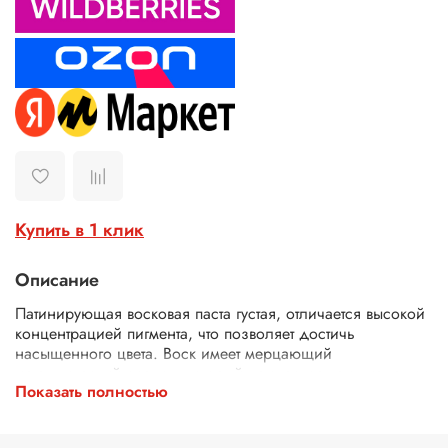
Купить в 1 клик
Описание
Патинирующая восковая паста густая, отличается высокой
концентрацией пигмента, что позволяет достичь
насыщенного цвета. Воск имеет мерцающий
металлический оттенок, который придаст вашему изделию
Показать полностью
эффектный вид. Паста не имеет неприятного запаха, что
делает его приятным в использовании. Кроме того,
благодаря наличию акрила и пчелиного воска, восковая