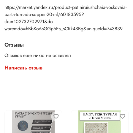
и требований конкретного проекта.
https://market.yandex.ru/product--patiniruiushchaia-voskovaia-
pasta-tornado-sopper-20-ml/60183595?
sku=102732702971&do-
waremd5=hBbKoAsGGp6Es_sCRk4SBg&uniqueId=743839
Отзывы
Отзывов еще никто не оставлял
Написать отзыв