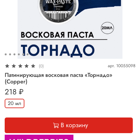
арт.
10055098
(0)
Патинирующая восковая паста «Торнадо»
(Сopper)
218 ₽
20 мл
В корзину