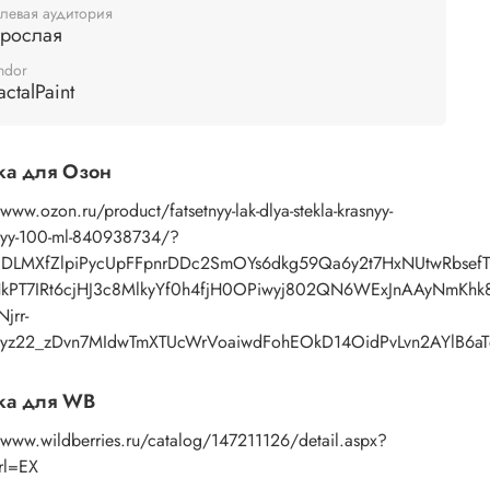
левая аудитория
ания фацетного лака на поверхности
зрослая
ируемого изделия будут появляться трещины. Чем
е слой фацетного лака, тем крупнее трещины.
ndor
actalPaint
ка для Озон
/www.ozon.ru/product/fatsetnyy-lak-dlya-stekla-krasnyy-
vyy-100-ml-840938734/?
t=DLMXfZlpiPycUpFFpnrDDc2SmOYs6dkg59Qa6y2t7HxNUtwRbse
kPT7IRt6cjHJ3c8MlkyYf0h4fjH0OPiwyj802QN6WExJnAAyNmKhk
jrr-
yz22_zDvn7MIdwTmXTUcWrVoaiwdFohEOkD14OidPvLvn2AYlB6a
ка для WB
/www.wildberries.ru/catalog/147211126/detail.aspx?
rl=EX