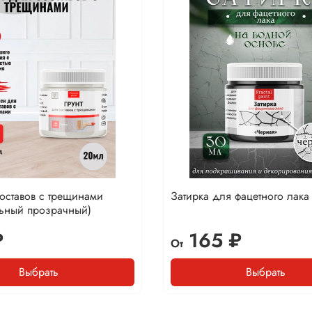
составов с трещинами
Затирка для фацетного лака
льный прозрачный)
₽
165 ₽
От
Выбрать
Выбрать