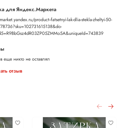
а для Яндекс.Маркета
market.yandex.ru/product--fatsetnyi-lak-dlia-stekla-zheltyi-50-
78736?sku=102731615138&do-
d5=R9BbGsz4dR03ZP05ZMMo5A&uniqueId=743839
вы
в еще никто не оставлял
ать отзыв