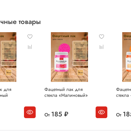
чные товары
к для
Фацетный лак для
Фацетн
сный
стекла «Малиновый»
стекла
185 ₽
18
От
От