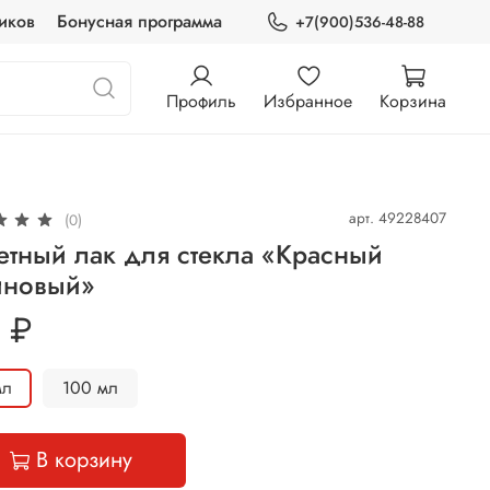
иков
Бонусная программа
+7(900)536-48-88
Профиль
Избранное
Корзина
арт.
49228407
(0)
тный лак для стекла «Красный
иновый»
 ₽
мл
100 мл
В корзину