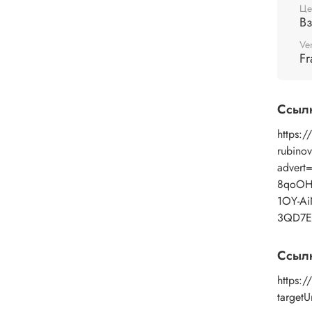
Це
высых
В
декор
больш
Ve
Fr
Ссыл
https:/
rubino
adver
8qoOH
1OY-AiN
3QD7E
Ссыл
https:/
targetU