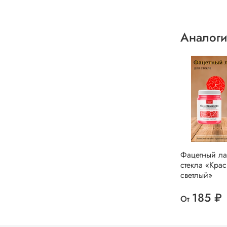
Аналоги
Фацетный ла
стекла «Кра
светлый»
185 ₽
От