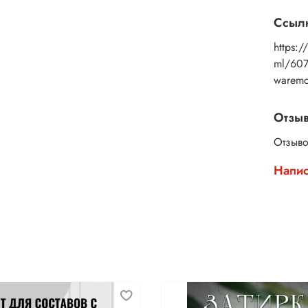
Ссылк
https://
ml/607
warem
Отзы
Отзыво
Напис