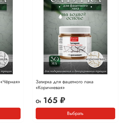
 «Чёрная»
Затирка для фацетного лака
«Коричневая»
165 ₽
От
Выбрать