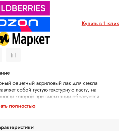
Купить в 1 клик
ание
урный фацетный акриловый лак для стекла
авляет собой густую текстурную пасту, на
хности которой при высыхании образуются
ны. Фацетный лак для творчества при высыхании
ать полностью
прозрачен, подходит для нанесения на изделия из
а и пластика. Лак можно использовать в декоре
льников, подсвечников, витражей. Цвета фацетных
арактеристики
 прекрасно смешиваются между собой для