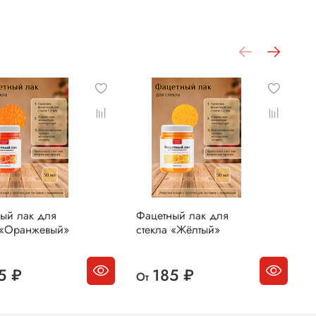
ый лак для
Фацетный лак для
Ф
 «Оранжевый»
стекла «Жёлтый»
с
5 ₽
185 ₽
От