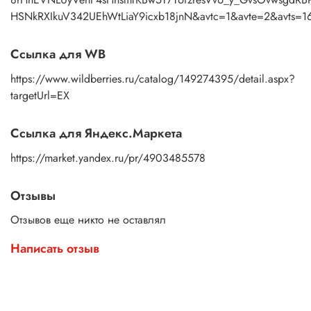
HSNkRXIkuV342UEhWtLiaY9icxb18jnN&avtc=1&avte=2&a
Ссылка для WB
https://www.wildberries.ru/catalog/149274395/detail.aspx?
targetUrl=EX
Ссылка для Яндекс.Маркета
https://market.yandex.ru/pr/4903485578
Отзывы
Отзывов еще никто не оставлял
Написать отзыв