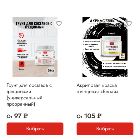
Грунт для составов с
Акриловая краска
трещинами
глянцевая «Белая»
(универсальный
прозрачный)
97 ₽
105 ₽
От
От
Выбрать
Выбрать