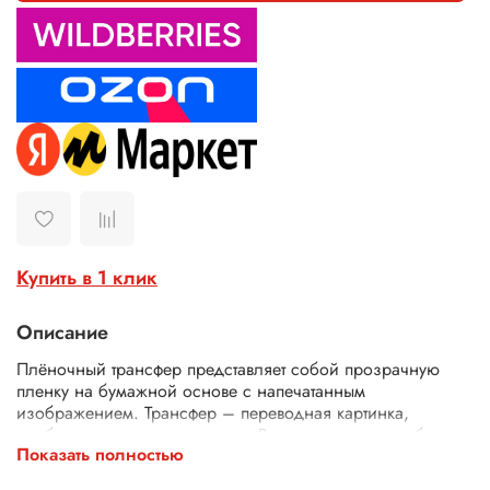
Купить в 1 клик
Описание
Плёночный трансфер представляет собой прозрачную
пленку на бумажной основе с напечатанным
изображением. Трансфер – переводная картинка,
изображение, с его помощью Ваше изделие приобретет
Показать полностью
неповторимость и уникальность. Трансферной бумагой
можно заменить декупажные карты, рисовую бумагу для