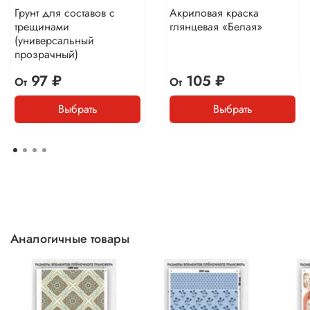
Грунт для составов с
Акриловая краска
трещинами
глянцевая «Белая»
(универсальный
прозрачный)
97 ₽
105 ₽
От
От
Выбрать
Выбрать
Аналогичные товары