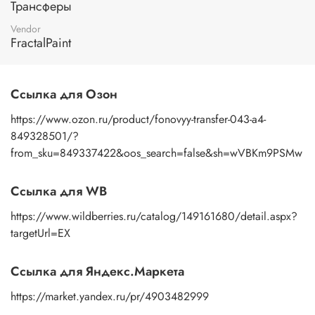
Трансферы
изображение к поверхности и, плотно прижимая
пальцами бумажную основу, сдвигаете ее на себя.
Vendor
Рисунок остается на изделии. Сразу после нанесения
FractalPaint
удалите лишнюю влагу и воздух бумажным полотенцем
или кусочком сухой ткани. После чего покройте
изображение любым покрывным лаком. Отлично
Ссылка для Озон
подойдет акриловый лак на водной основе, матовый,
глянцевый, полуглянцевый.
https://www.ozon.ru/product/fonovyy-transfer-043-a4-
849328501/?
from_sku=849337422&oos_search=false&sh=wVBKm9PSMw
Ссылка для WB
https://www.wildberries.ru/catalog/149161680/detail.aspx?
targetUrl=EX
Ссылка для Яндекс.Маркета
https://market.yandex.ru/pr/4903482999