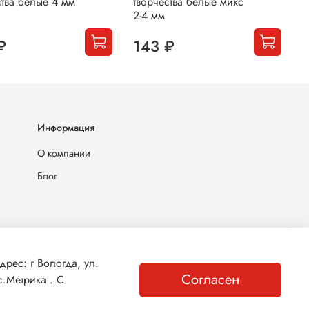
ства белые 4 мм
творчества белые микс
т
2-4 мм
м
₽
143 ₽
Информация
О компании
Блог
ес: г Вологда, ул.
Согласен
.Метрика . С