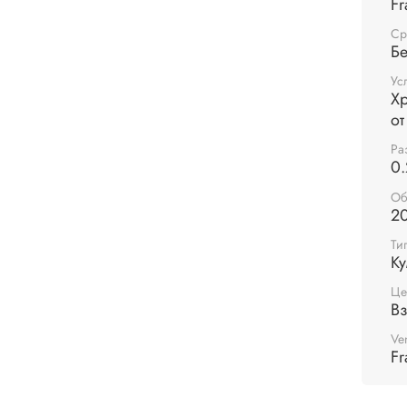
Fr
интер
Ср
Бе
Ус
Хр
от
Ра
0.
Об
2
Ти
Ку
Це
В
Ve
Fr