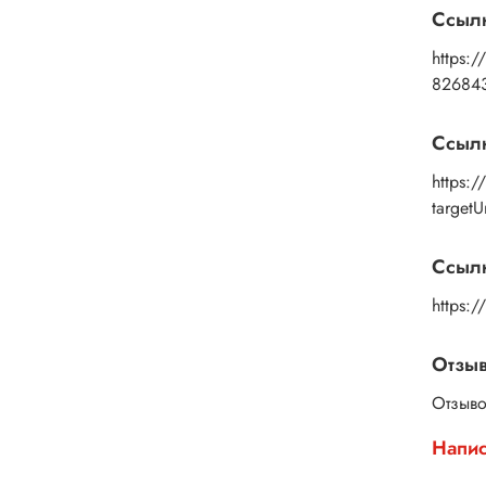
Ссыл
https:/
82684
Ссыл
https:
target
Ссылк
https:
Отзы
Отзыво
Напис