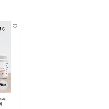
нами
й)