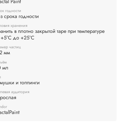
actal Paint
еснее и "сложнее".
ок годности
з срока годности
ловия хранения
анить в плотно закрытой таре при температуре
 +5°С до +25°С
змер частиц
2 мм
ьём
0 мл
п
мушки и топпинги
левая аудитория
зрослая
ndor
actalPaint