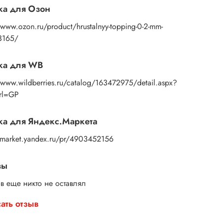
ка для Озон
/www.ozon.ru/product/hrustalnyy-topping-0-2-mm-
3165/
ка для WB
//www.wildberries.ru/catalog/163472975/detail.aspx?
Url=GP
а для Яндекс.Маркета
//market.yandex.ru/pr/4903452156
вы
в еще никто не оставлял
ать отзыв