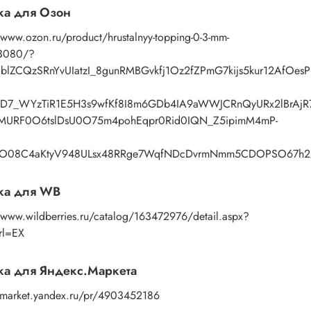
ка для Озон
/www.ozon.ru/product/hrustalnyy-topping-0-3-mm-
3080/?
=blZCQzSRnYvUIatzI_8gunRMBGvkfj1Oz2fZPmG7kijs5kur12AfO
qD7_WYzTiR1E5H3s9wfKf8I8m6GDb4IA9aWWJCRnQyURx2lBrAjR
MURF0O6tslDsU0O75m4pohEqpr0Rid0IQN_Z5ipimM4mP-
gO08C4aKtyV948ULsx48RRge7WqfNDcDvrmNmm5CDOPSO67h22g
ка для WB
//www.wildberries.ru/catalog/163472976/detail.aspx?
rl=EX
а для Яндекс.Маркета
//market.yandex.ru/pr/4903452186