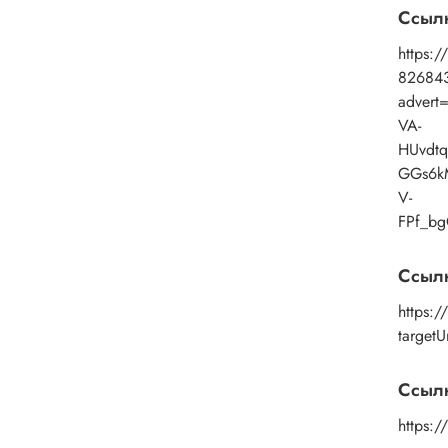
Ссыл
https:/
82684
advert
VA-
HUvdt
GGs6k
V-
FPf_b
Ссыл
https:
targetU
Ссылк
https: