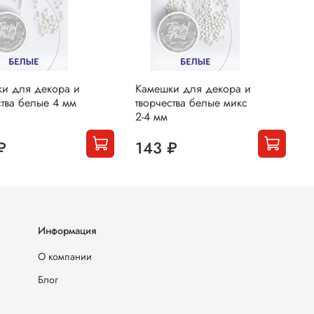
и для декора и
Камешки для декора и
К
ства белые 4 мм
творчества белые микс
т
2-4 мм
м
₽
143 ₽
Информация
О компании
Блог