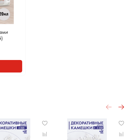
нами
й)