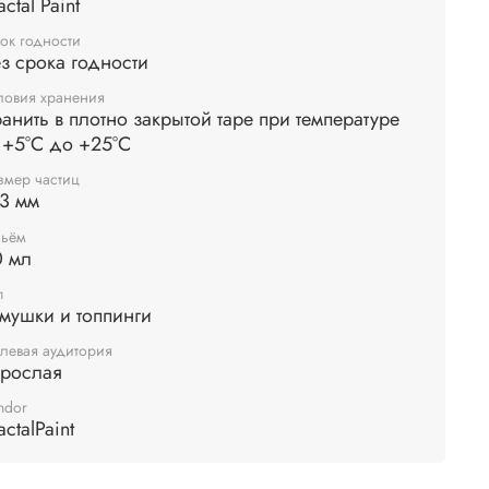
actal Paint
еснее и "сложнее".
ок годности
з срока годности
ловия хранения
анить в плотно закрытой таре при температуре
 +5°С до +25°С
змер частиц
3 мм
ьём
0 мл
п
мушки и топпинги
левая аудитория
зрослая
ndor
actalPaint