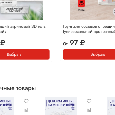
щий акриловый ЗD гель
Грунт для составов с трещи
ый»
(универсальный прозрачны
 ₽
97 ₽
От
Выбрать
Выбрать
чные товары