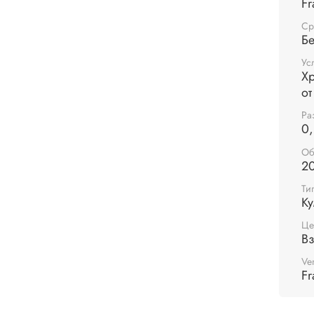
Fr
интер
Ср
Бе
Ус
Хр
от
Ра
0,
Об
2
Ти
Ку
Це
В
Ve
Fr