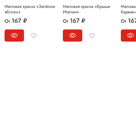
Меловая краска «Зелёное
Меловая краска «Крыши
Мелова
яблоко»
Италии»
Кармен
167 ₽
167 ₽
16
От
От
От