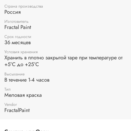
получения яркого плотного цвета нанесите краску в 2
слоя.
Страна производства
Россия
Изготовитель
Fractal Paint
Срок годности
36 месяцев
Условия хранения
Хранить в плотно закрытой таре при температуре от
+5°С до +25°С
Высыхание
В течение 1-4 часов
Тип
Меловая краска
Vendor
FractalPaint