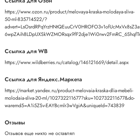
Ссылка для Озон
https://www.ozon.ru/product/melovaya-kraska-molodaya-sliva-
50-ml-835714522/?
advert=LsOsrdRPqYrzHNtQEuuCrV0HROFO3v1ofUcMxVx8sZ3a
6wpZAih8LDpUXSkWZMORsqx9fF2dje1Wi0rwv2FmRC_6ShqfTr
Ссылка для WB
https://www.wildberries.ru/catalog/146121669/detail.aspx
Ссылка для Яндекс.Маркета
https://market.yandex.ru/product--melovaia-kraska-dlia-mebeli-
molodaia-sliva-20-ml/102732211677?sku=102732211677&do-
waremd5=A1i5ZSv-EAYBcmlr3wVgiA&uniqueId=743839
Отзывы
Отзывов еще никто не оставлял