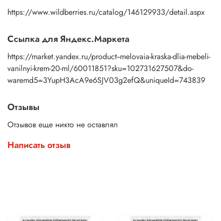
https://www.wildberries.ru/catalog/146129933/detail.aspx
Ссылка для Яндекс.Маркета
https://market.yandex.ru/product--melovaia-kraska-dlia-mebeli-
vanilnyi-krem-20-ml/60011851?sku=102731627507&do-
waremd5=3YupH3AcA9e6SJV03g2efQ&uniqueId=743839
Отзывы
Отзывов еще никто не оставлял
Написать отзыв