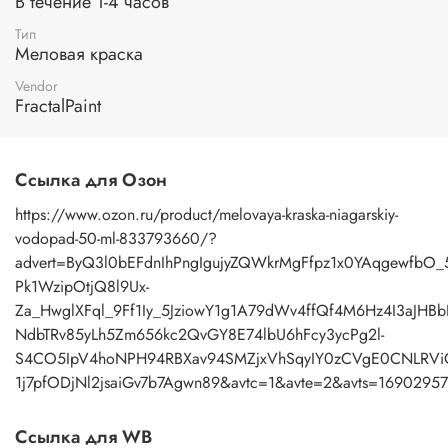
В течение 1-4 часов
Тип
Меловая краска
Vendor
FractalPaint
Ссылка для Озон
https://www.ozon.ru/product/melovaya-kraska-niagarskiy-
vodopad-50-ml-833793660/?
advert=ByQ3l0bEFdnIhPngIgujyZQWkrMgFfpz1x0YAqgewfbO
Pk1WzipOtjQ8l9Ux-
Za_HwglXFql_9Ff1Iy_5JziowY1g1A79dWv4ffQf4M6Hz4I3aJHBb
NdbTRv85yLh5Zm656kc2QvGY8E74lbU6hFcy3ycPg2l-
S4CO5IpV4hoNPH94RBXav94SMZjxVhSqyIY0zCVgE0CNLRViCTF
1j7pfODjNl2jsaiGv7b7Agwn89&avtc=1&avte=2&avts=169029
Ссылка для WB