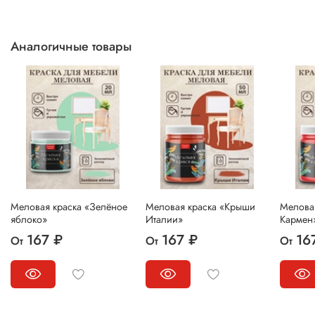
Аналогичные товары
Меловая краска «Зелёное
Меловая краска «Крыши
Мелова
яблоко»
Италии»
Кармен
167 ₽
167 ₽
16
От
От
От