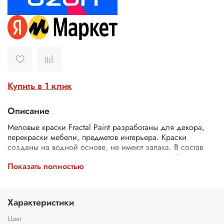
Купить в 1 клик
Описание
М
еловые краски Fractal Paint разработаны для декора,
перекраски мебели, предметов интерьера. Краски
созданы на водной основе, не имеют запаха. В состав
краски входят натуральные компоненты и мел. После
Показать полностью
высыхания окрашенная поверхность изделия становится
матовой.
Подготовка поверхности:
перед использованием
Характеристики
меловых красок тщательно очистите и обработайте
поверхность шкуркой и обезжиривающим составом. Для
Цвет