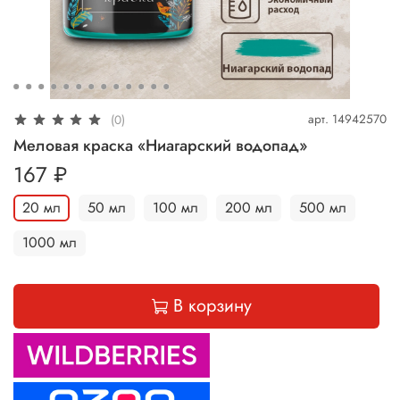
арт.
14942570
(0)
Меловая краска «Ниагарский водопад»
167 ₽
20 мл
50 мл
100 мл
200 мл
500 мл
1000 мл
В корзину