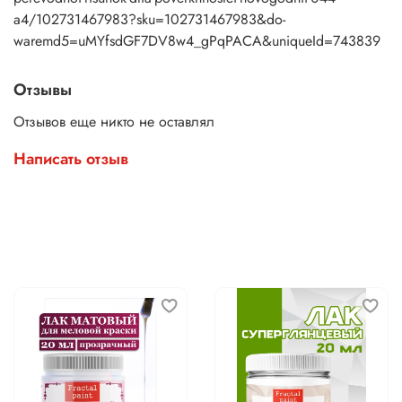
a4/102731467983?sku=102731467983&do-
waremd5=uMYfsdGF7DV8w4_gPqPACA&uniqueId=743839
Отзывы
Отзывов еще никто не оставлял
Написать отзыв