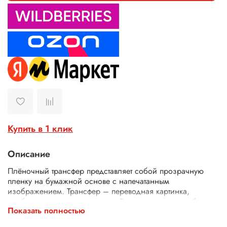
Купить в 1 клик
Описание
Плёночный трансфер представляет собой прозрачную
пленку на бумажной основе с напечатанным
изображением. Трансфер – переводная картинка,
изображение, с его помощью Ваше изделие приобретет
Показать полностью
неповторимость и уникальность. Трансферной бумагой
можно заменить декупажные карты, рисовую бумагу для