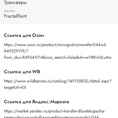
Трансферы
изображение к поверхности и, плотно прижимая
пальцами бумажную основу, сдвигаете ее на себя.
Vendor
Рисунок остается на изделии. Сразу после нанесения
FractalPaint
удалите лишнюю влагу и воздух бумажным полотенцем
или кусочком сухой ткани. После чего покройте
изображение любым покрывным лаком. Отлично
Ссылка для Озон
подойдет акриловый лак на водной основе, матовый,
глянцевый, полуглянцевый.
https://www.ozon.ru/product/novogodniy-transfer-044-a3-
849329119/?
from_sku=849341014&oos_search=false&sh=wVBKm0LuAw
Ссылка для WB
https://www.wildberries.ru/catalog/149155832/detail.aspx?
targetUrl=EX
Ссылка для Яндекс.Маркета
https://market.yandex.ru/product--transfer-dlia-dekupazha-
perevodnoi-risunok-dlia-poverkhnostei-novogodnii-044-