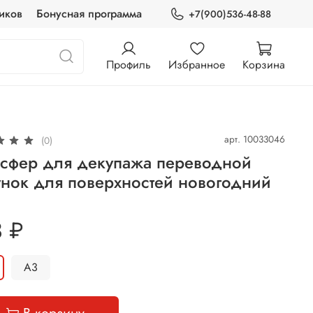
иков
Бонусная программа
+7(900)536-48-88
Профиль
Избранное
Корзина
арт.
10033046
(0)
нсфер для декупажа переводной
унок для поверхностей новогодний
 ₽
А3