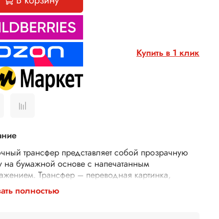
В корзину
Купить в 1 клик
ание
чный трансфер представляет собой прозрачную
у на бумажной основе с напечатанным
ажением. Трансфер – переводная картинка,
ажение, с его помощью Ваше изделие приобретет
ать полностью
торимость и уникальность. Трансферной бумагой
 заменить декупажные карты, рисовую бумагу для