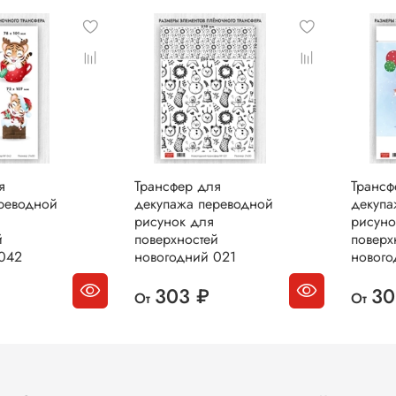
я
Трансфер для
Трансф
реводной
декупажа переводной
декупа
рисунок для
рисуно
й
поверхностей
поверх
042
новогодний 021
нового
303 ₽
30
От
От