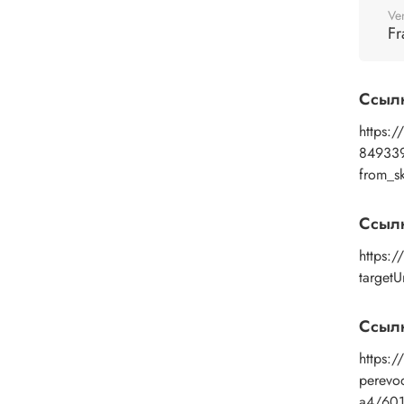
вниз.
Ve
помощ
Fr
дайте
изобр
пальц
Ссыл
Рисун
удали
https:/
или к
84933
изобр
from_
подой
глянц
Ссыл
https:
targetU
Ссылк
https:/
perevod
a4/60