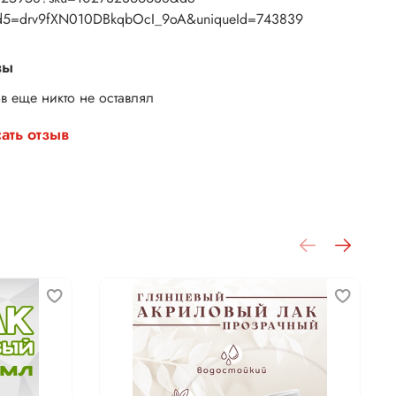
d5=drv9fXN010DBkqbOcI_9oA&uniqueId=743839
вы
в еще никто не оставлял
ать отзыв