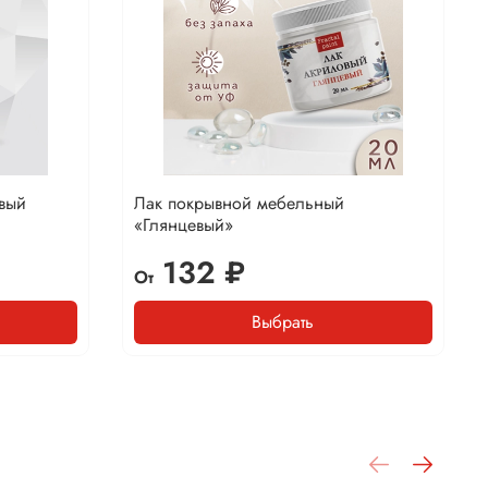
вый
Лак покрывной мебельный
«Глянцевый»
132 ₽
От
Выбрать