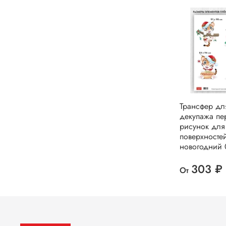
Трансфер дл
декупажа пе
рисунок для
поверхносте
новогодний 
303 ₽
От