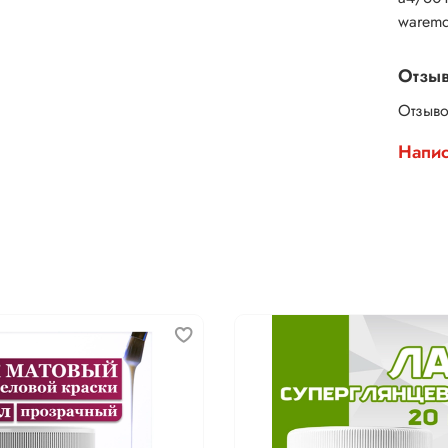
warem
Отзы
Отзыво
Напис