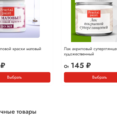
ловой краски матовый
Лак акриловый суперглянце
художественный
 ₽
145 ₽
От
Выбрать
Выбрать
чные товары