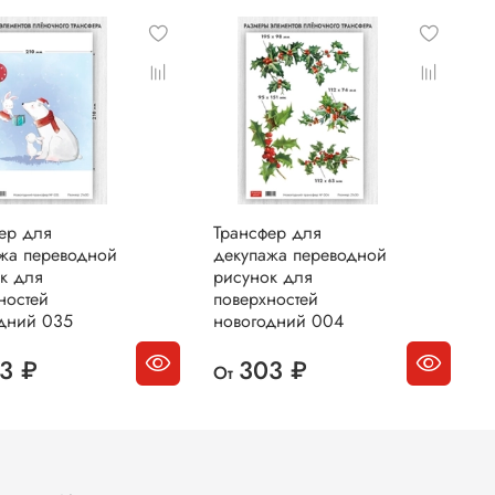
ер для
Трансфер для
Т
жа переводной
декупажа переводной
д
к для
рисунок для
р
ностей
поверхностей
п
дний 035
новогодний 004
н
3 ₽
303 ₽
От
О