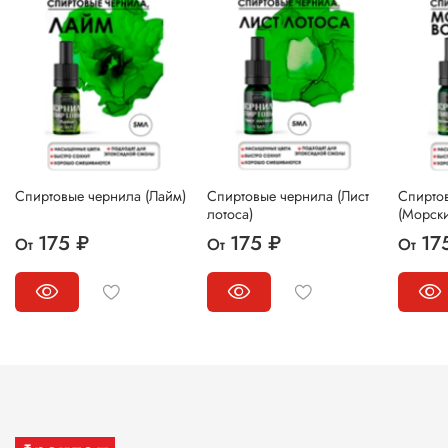
Спиртовые чернила (Лайм)
Спиртовые чернила (Лист
Спирто
лотоса)
(Морск
175 ₽
175 ₽
17
От
От
От