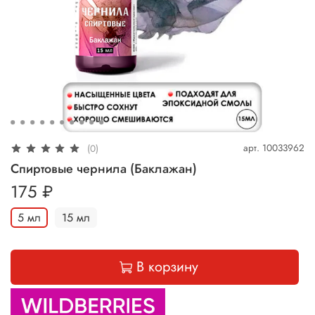
арт.
10033962
(0)
Спиртовые чернила (Баклажан)
175 ₽
5 мл
15 мл
В корзину