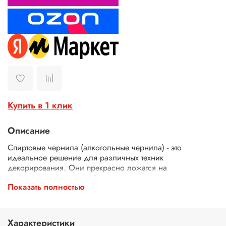
Купить в 1 клик
Описание
Спиртовые чернила (алкогольные чернила) - это
идеальное решение для различных техник
декорирования. Они прекрасно ложатся на
синтетическую гладкую бумагу, специально
Показать полностью
предназначенную для чернил для рисования. Эти
алкогольные чернила не токсичны, быстро сохнут. Они
также прекрасно смешиваются между собой, позволяя
создавать новые оттенки.
Характеристики