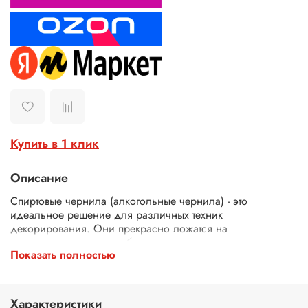
Купить в 1 клик
Описание
Спиртовые чернила (алкогольные чернила) - это
идеальное решение для различных техник
декорирования. Они прекрасно ложатся на
синтетическую гладкую бумагу, специально
Показать полностью
предназначенную для чернил для рисования. Эти
алкогольные чернила не токсичны, быстро сохнут. Они
также прекрасно смешиваются между собой, позволяя
создавать новые оттенки.
Характеристики