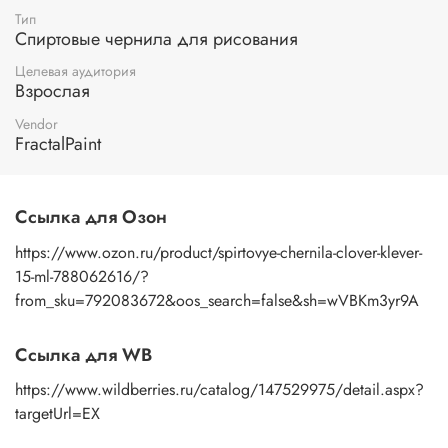
Тип
Спиртовые чернила для рисования
Целевая аудитория
Взрослая
Vendor
FractalPaint
Ссылка для Озон
https://www.ozon.ru/product/spirtovye-chernila-clover-klever-
15-ml-788062616/?
from_sku=792083672&oos_search=false&sh=wVBKm3yr9A
Ссылка для WB
https://www.wildberries.ru/catalog/147529975/detail.aspx?
targetUrl=EX