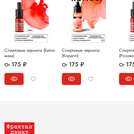
Спиртовые чернила (Бутон
Спиртовые чернила
Спирто
мака)
(Коралл)
(Розово
175 ₽
175 ₽
17
От
От
От