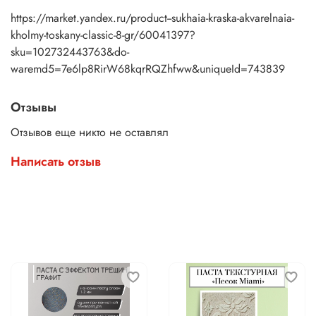
https://market.yandex.ru/product--sukhaia-kraska-akvarelnaia-
kholmy-toskany-classic-8-gr/60041397?
sku=102732443763&do-
waremd5=7e6lp8RirW68kqrRQZhfww&uniqueId=743839
Отзывы
Отзывов еще никто не оставлял
Написать отзыв