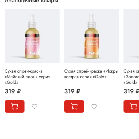
Аналогичные товары
Сухая спрей-краска
Сухая спрей-краска «Искры
Сухая с
«Майский пион» серия
костра» серия «Gold»
«Золото
«Gold»
«Gold»
319 ₽
319 ₽
319 