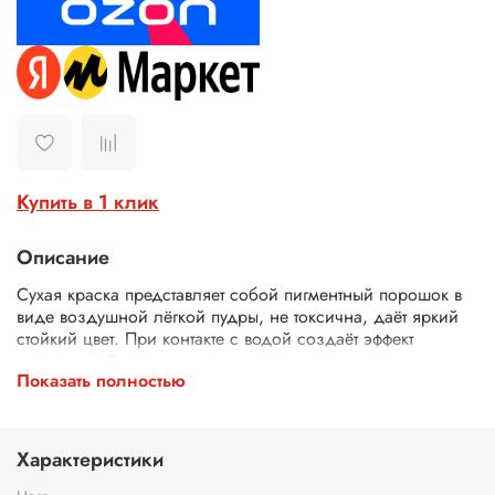
Купить в 1 клик
Описание
Сухая краска представляет собой пигментный порошок в
виде воздушной лёгкой пудры, не токсична, даёт яркий
стойкий цвет. При контакте с водой создаёт эффект
акварельной краски.
Показать полностью
Сухая краска может применятся для окрашивания
текстурных паст и прозрачных гелей. В зависимости от
количества добавленного порошка, регулируется
насыщенность цвета: от мягкого пастельного оттенка до
Характеристики
глубокого тёмного цвета. Оттенки сухой краски прекрасно
смешиваются между собой и создают необычные новые