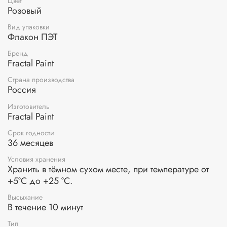
Цвет
насыщенные цвета. Сухие краски подходят для
Розовый
использования на картоне, обычной и акварельной
Вид упаковки
бумаге.
Флакон ПЭТ
Применение: очистите поверхность от грязи и пыли. Затем
Бренд
нанесите сухую краску на влажную поверхность с
Fractal Paint
помощью сухой кисти, либо нанесите порошок на сухую
поверхность, после чего смочите водой.
Страна производства
Россия
Изготовитель
Fractal Paint
Срок годности
36 месяцев
Условия хранения
Хранить в тёмном сухом месте, при температуре от
+5°С до +25 °С.
Высыхание
В течение 10 минут
Тип