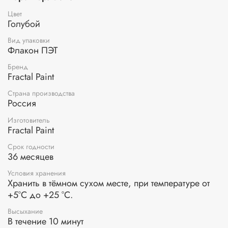
глубокого тёмного цвета. Оттенки сухой краски прекрасно
смешиваются между собой и создают необычные новые
Цвет
насыщенные цвета. Сухие краски подходят для
Голубой
использования на картоне, обычной и акварельной
Вид упаковки
бумаге.
Флакон ПЭТ
Применение:
очистите поверхность от грязи и пыли.
Бренд
Затем нанесите сухую краску на влажную поверхность с
Fractal Paint
помощью сухой кисти, либо нанесите порошок на сухую
поверхность, после чего смочите водой.
Страна производства
Россия
Изготовитель
Fractal Paint
Срок годности
36 месяцев
Условия хранения
Хранить в тёмном сухом месте, при температуре от
+5°С до +25 °С.
Высыхание
В течение 10 минут