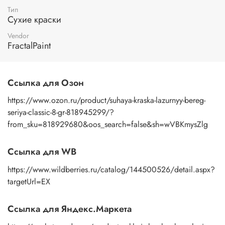
Тип
Сухие краски
Vendor
FractalPaint
Ссылка для Озон
https://www.ozon.ru/product/suhaya-kraska-lazurnyy-bereg-
seriya-classic-8-gr-818945299/?
from_sku=818929680&oos_search=false&sh=wVBKmysZlg
Ссылка для WB
https://www.wildberries.ru/catalog/144500526/detail.aspx?
targetUrl=EX
Ссылка для Яндекс.Маркета