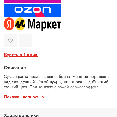
Купить в 1 клик
Описание
Сухая краска представляет собой пигментный порошок в
виде воздушной лёгкой пудры, не токсична, даёт яркий
стойкий цвет. При контакте с водой создаёт эффект
акварельной краски.
Показать полностью
Сухая краска может применятся для окрашивания
текстурных паст и прозрачных гелей. В зависимости от
количества добавленного порошка, регулируется
насыщенность цвета: от мягкого пастельного оттенка до
Характеристики