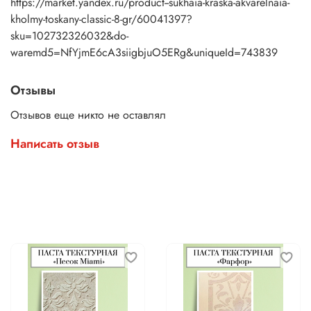
https://market.yandex.ru/product--sukhaia-kraska-akvarelnaia-
kholmy-toskany-classic-8-gr/60041397?
sku=102732326032&do-
waremd5=NfYjmE6cA3siigbjuO5ERg&uniqueId=743839
Отзывы
Отзывов еще никто не оставлял
Написать отзыв