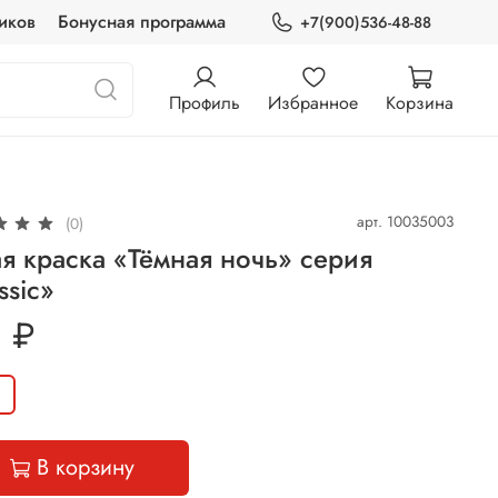
иков
Бонусная программа
+7(900)536-48-88
Профиль
Избранное
Корзина
арт.
10035003
(0)
я краска «Тёмная ночь» серия
ssic»
 ₽
В корзину