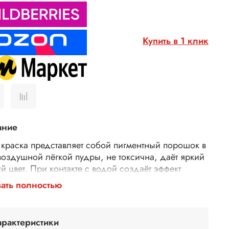
Купить в 1 клик
ание
 краска представляет собой пигментный порошок в
воздушной лёгкой пудры, не токсична, даёт яркий
й цвет. При контакте с водой создаёт эффект
ельной краски.
ать полностью
 краска может применятся для окрашивания
рных паст и прозрачных гелей. В зависимости от
ества добавленного порошка, регулируется
арактеристики
енность цвета: от мягкого пастельного оттенка до