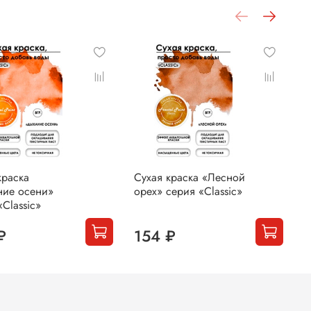
краска
Сухая краска «Лесной
С
ние осени»
орех» серия «Classic»
л
«Classic»
₽
154 ₽