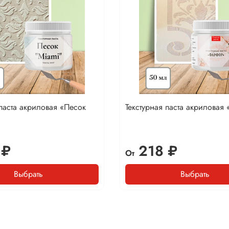
 паста акриловая «Песок
Текстурная паста акриловая
 ₽
218 ₽
От
Выбрать
Выбрать