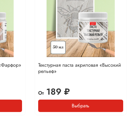
 «Фарфор»
Текстурная паста акриловая «Высокий
рельеф»
189 ₽
От
Выбрать