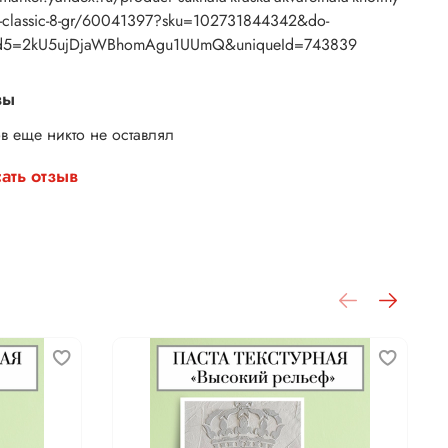
y-classic-8-gr/60041397?sku=102731844342&do-
d5=2kU5ujDjaWBhomAgu1UUmQ&uniqueId=743839
вы
в еще никто не оставлял
ать отзыв