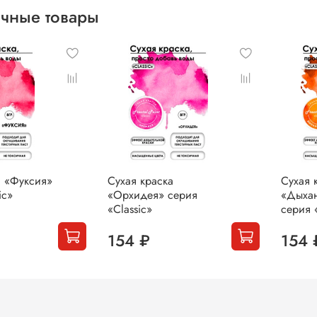
чные товары
а «Фуксия»
Сухая краска
Сухая 
ic»
«Орхидея» серия
«Дыха
«Classic»
серия 
154 ₽
154 