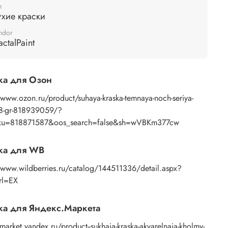
п
хие краски
ndor
actalPaint
ка для Озон
/www.ozon.ru/product/suhaya-kraska-temnaya-noch-seriya-
c-8-gr-818939059/?
ku=818871587&oos_search=false&sh=wVBKm377cw
ка для WB
/www.wildberries.ru/catalog/144511336/detail.aspx?
rl=EX
а для Яндекс.Маркета
/market.yandex.ru/product--sukhaia-kraska-akvarelnaia-kholmy-