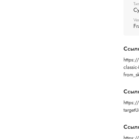
Ти
Су
Ve
Fr
Ссыл
https:/
classi
from_s
Ссыл
https:/
targetU
Ссылк
https:/