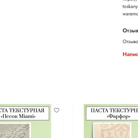
toskan
warem
Отзы
Отзыво
Напис