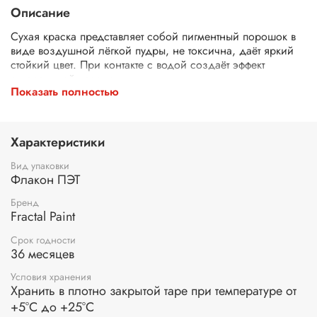
Описание
Сухая краска представляет собой пигментный порошок в
виде воздушной лёгкой пудры, не токсична, даёт яркий
стойкий цвет. При контакте с водой создаёт эффект
акварельной краски.
Показать полностью
Сухая краска может применятся для окрашивания
текстурных паст и прозрачных гелей. В зависимости от
количества добавленного порошка, регулируется
насыщенность цвета: от мягкого пастельного оттенка до
Характеристики
глубокого тёмного цвета. Оттенки сухой краски прекрасно
смешиваются между собой и создают необычные новые
Вид упаковки
насыщенные цвета. Сухие краски подходят для
Флакон ПЭТ
использования на картоне, обычной и акварельной
Бренд
бумаге.
Fractal Paint
Применение:
очистите поверхность от грязи и пыли.
Срок годности
Затем нанесите сухую краску на влажную поверхность с
36 месяцев
помощью шейкера, либо нанесите порошок на сухую
поверхность, после чего смочите водой.
Условия хранения
Хранить в плотно закрытой таре при температуре от
+5°С до +25°С