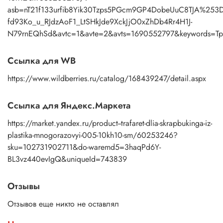
asb=nT21f133urfib8Yik30Tzps5PGcm9GP4DobeUuC8TJA%253D
fd93Ko_u_RJdzAoF1_LtSHkJde9XckJjO0xZhDb4Rr4H1J-
N79rnEQhSd&avtc=1&avte=2&avts=1690552797&keywords=Т
Ссылка для WB
https://www.wildberries.ru/catalog/168439247/detail.aspx
Ссылка для Яндекс.Маркета
https://market.yandex.ru/product--trafaret-dlia-skrapbukinga-iz-
plastika-mnogorazovyi-005-10kh10-sm/60253246?
sku=102731902711&do-waremd5=3haqPd6Y-
BL3vz440evIgQ&uniqueId=743839
Отзывы
Отзывов еще никто не оставлял