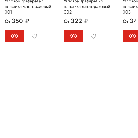
Угловой трафарет из
Угловой трафарет из
Угловой
пластика многоразовый
пластика многоразовый
пласти
001
002
003
350 ₽
322 ₽
34
От
От
От