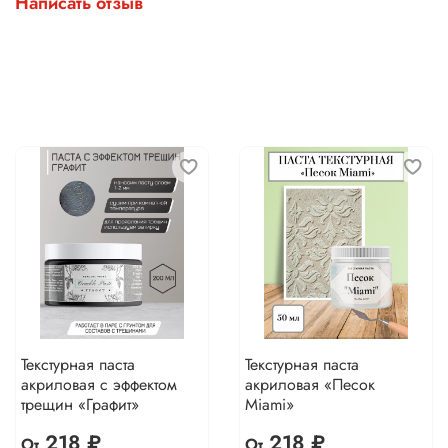
Написать отзыв
Текстурная паста
Текстурная паста
акриловая с эффектом
акриловая «Песок
трещин «Графит»
Miami»
218 ₽
218 ₽
От
От