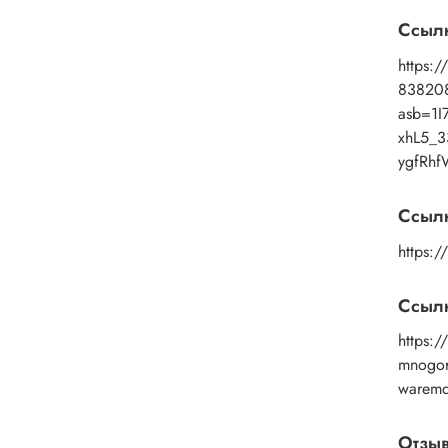
Прим
Ссыл
помощ
https:/
промы
83820
средс
asb=1
xhL5_3
ygfRhf
Ссыл
https:/
Ссылк
https:/
mnogor
warem
Отзы