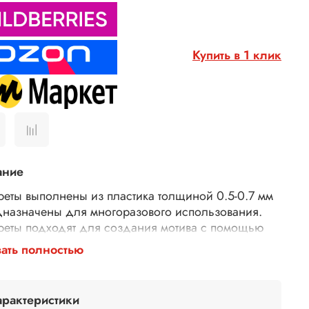
Купить в 1 клик
ание
реты выполнены из пластика толщиной 0.5-0.7 мм
дназначены для многоразового использования.
реты подходят для создания мотива с помощью
рных паст, 3D геля, декоративной штукатурки,
ать полностью
евки. Трафареты подходят для декора различных
хностей (плоская керамика, плитка, мебель,
), использования в технике декупаж и скрапбукинг.
арактеристики
исимости от используемых материалов можно