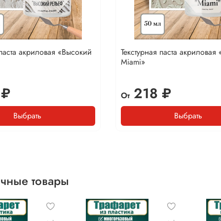
 паста акриловая «Высокий
Текстурная паста акриловая
Miami»
 ₽
218 ₽
От
Выбрать
Выбрать
чные товары