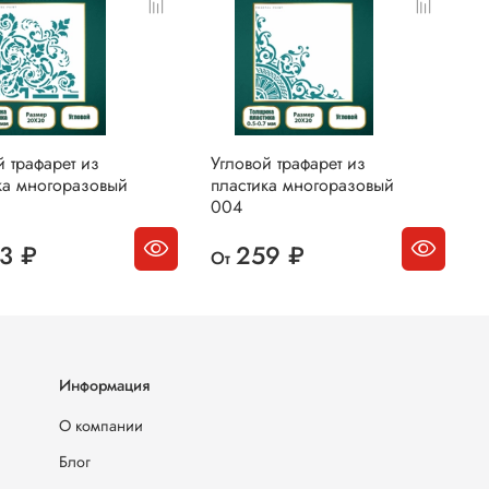
й трафарет из
Угловой трафарет из
У
ка многоразовый
пластика многоразовый
п
004
0
3 ₽
259 ₽
От
О
Информация
О компании
Блог