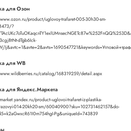
енение:
нанесение узора осуществляется пастой с
ка для Озон
ью мастихина или шпателя. После работы
/www.ozon.ru/product/uglovoy-trafaret-005-30h30-sm-
ть трафарет под теплой водой с моющим
8473/?
твом, затем просушить бумажным полотенцем.
I7TAcUKc7oTuOKaqcnTY1exlUMnsecNGETc87w%252FnQQ%253D&
3cgj8tNt-dTgb6Ick-
Wj1j&avtc=1&avte=2&avts=1690547721&keywords=Угловой+трафа
ка для WB
/www.wildberries.ru/catalog/168319259/detail.aspx
а для Яндекс.Маркета
/market.yandex.ru/product--uglovoi-trafaret-iz-plastika-
azovyi-014-20kh20-sm/60040900?sku=102731462157&do-
d5=k2aGwxcR61I0m754hgI-Pg&uniqueId=743839
вы