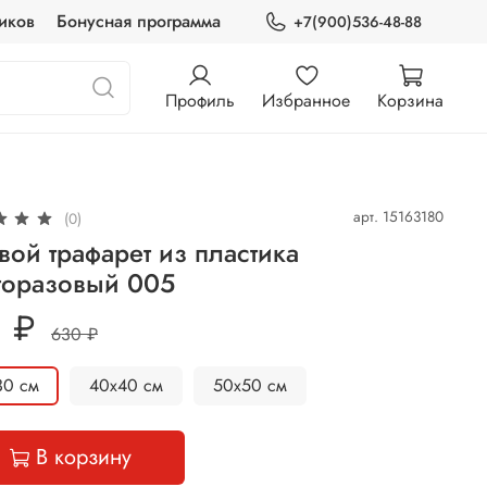
иков
Бонусная программа
+7(900)536-48-88
Профиль
Избранное
Корзина
арт.
15163180
(0)
вой трафарет из пластика
горазовый 005
 ₽
630 ₽
30 см
40х40 см
50х50 см
В корзину