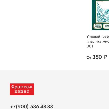
Угловой траф
пластика мн
001
350 ₽
От
+7(900) 536-48-88