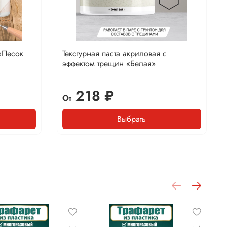
 «Песок
Текстурная паста акриловая с
эффектом трещин «Белая»
218 ₽
От
Выбрать