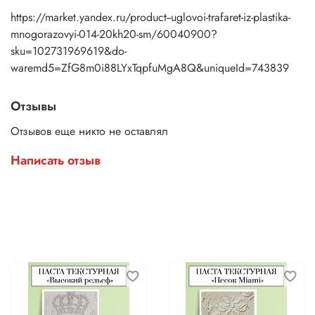
https://market.yandex.ru/product--uglovoi-trafaret-iz-plastika-
mnogorazovyi-014-20kh20-sm/60040900?
sku=102731969619&do-
waremd5=ZfG8m0i88LYxTqpfuMgA8Q&uniqueId=743839
Отзывы
Отзывов еще никто не оставлял
Написать отзыв