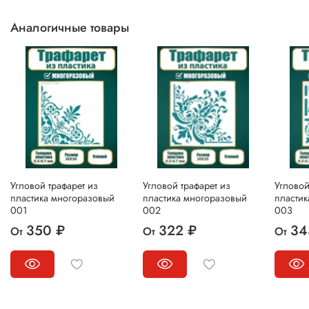
Аналогичные товары
Угловой трафарет из
Угловой трафарет из
Угловой
пластика многоразовый
пластика многоразовый
пласти
001
002
003
350 ₽
322 ₽
34
От
От
От