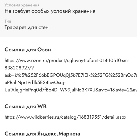
розеток. Трафарет – отличный инструмент для творчества
Условия хранения
детей и взрослых, а также ценный подарок и
Не требует особых условий хранения
профессионалу и любителю.
Тип
Применение:
нанесение узора осуществляется пастой с
Трафарет для стен
помощью мастихина или шпателя. После работы промыть
трафарет под теплой водой с моющим средством, затем
просушить бумажным полотенцем.
Ссылка для Озон
https://www.ozon.ru/product/uglovoy-trafaret-014-10h10-sm-
838208927/?
asb=bYc5%252F66bEGPOUq0J5b7E7IElk%252FG%252BmOo7
uPRahNpr19dTk5ES4hwOsqj-
UuTAleJgHnPnq0d7fBo4D_W99julNq3K7XU&avtc=1&avte=2&avt
Ссылка для WB
https://www.wildberries.ru/catalog/168319551/detail.aspx
Ссылка для Яндекс.Маркета