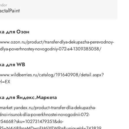
 Смочите водой поверхность бумажной основы с
ndor
ью губки или спонжа, подождите 10 секунд,
actalPaint
 основе пропитаться водой. Затем приложите
ажение к поверхности и, плотно прижимая
ами бумажную основу, сдвигаете ее на себя.
ка для Озон
ок остается на изделии. Сразу после нанесения
те лишнюю влагу и воздух бумажным полотенцем
/www.ozon.ru/product/transfer-dlya-dekupazha-perevodnoy-
усочком сухой ткани. После чего покройте
k-dlya-poverhnostey-novogodniy-072-a4-1309385058/
ажение любым покрывным лаком. Отлично
дет акриловый лак на водной основе, матовый,
ка для WB
евый, полуглянцевый.
//www.wildberries.ru/catalog/191640908/detail.aspx?
rl=EX
а для Яндекс.Маркета
/market.yandex.ru/product--transfer-dlia-dekupazha-
noi-risunok-dlia-poverkhnostei-novogodnii-072-
954668?sku=102731479351&do-
d5=N4j68JhnaMDwoFH6lXFWPg&uniqueId=743839