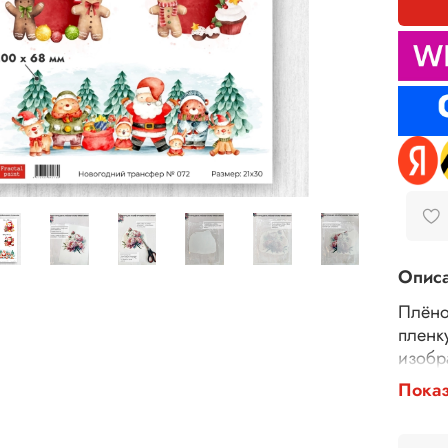
Опис
Плёно
пленк
изобр
изобр
Показ
непов
можно