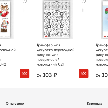
я
Трансфер для
Трансф
реводной
декупажа переводной
декупа
рисунок для
рисуно
й
поверхностей
поверх
042
новогодний 021
нового
303 ₽
30
От
От
О магазине
Клиентам