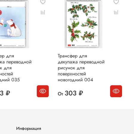
ер для
Трансфер для
Т
жа переводной
декупажа переводной
д
к для
рисунок для
р
ностей
поверхностей
п
дний 035
новогодний 004
н
3 ₽
303 ₽
От
О
Информация