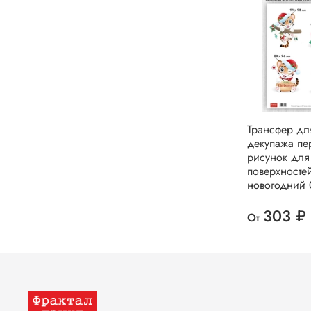
Трансфер дл
декупажа пе
рисунок для
поверхносте
новогодний 
303 ₽
От