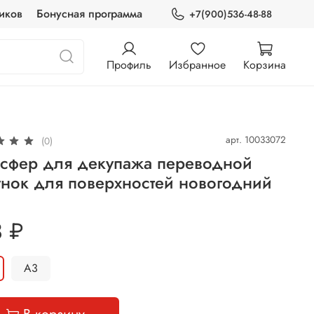
иков
Бонусная программа
+7(900)536-48-88
Профиль
Избранное
Корзина
арт.
10033072
(0)
нсфер для декупажа переводной
унок для поверхностей новогодний
 ₽
А3