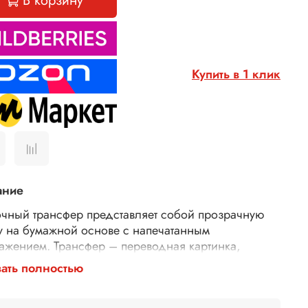
В корзину
Купить в 1 клик
ание
чный трансфер представляет собой прозрачную
у на бумажной основе с напечатанным
ажением. Трансфер – переводная картинка,
ажение, с его помощью Ваше изделие приобретет
ать полностью
торимость и уникальность. Трансферной бумагой
 заменить декупажные карты, рисовую бумагу для