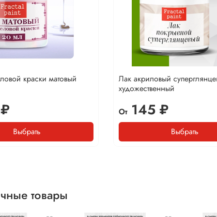
ловой краски матовый
Лак акриловый суперглянце
художественный
 ₽
145 ₽
От
Выбрать
Выбрать
чные товары