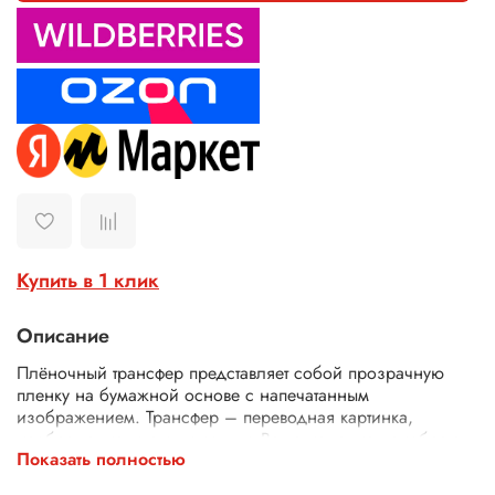
Купить в 1 клик
Описание
Плёночный трансфер представляет собой прозрачную
пленку на бумажной основе с напечатанным
изображением. Трансфер – переводная картинка,
изображение, с его помощью Ваше изделие приобретет
Показать полностью
неповторимость и уникальность. Трансферной бумагой
можно заменить декупажные карты, рисовую бумагу для