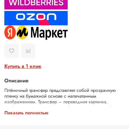
Купить в 1 клик
Описание
Плёночный трансфер представляет собой прозрачную
пленку на бумажной основе с напечатанным
изображением. Трансфер – переводная картинка,
изображение, с его помощью Ваше изделие приобретет
Показать полностью
неповторимость и уникальность. Трансферной бумагой
можно заменить декупажные карты, рисовую бумагу для
декупажа, рисовые листы, бумагу для декупажа, салфетки