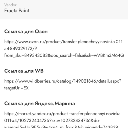
пальцами бумажную основу, сдвигаете ее на себя.
Vendor
Рисунок остается на изделии. Сразу после нанесения
FractalPaint
удалите лишнюю влагу и воздух бумажным полотенцем
или кусочком сухой ткани. После чего покройте
изображение любым покрывным лаком. Отлично
Ссылка для Озон
подойдет акриловый лак на водной основе, матовый,
глянцевый, полуглянцевый.
https://www.ozon.ru/product/transfer-plenochnyy-novinka-011-
a4-849329172/?
from_sku=849343083&oos_search=false&sh=wVBKm3M64Q
Ссылка для WB
https://www.wildberries.ru/catalog/149021846/detail.aspx?
targetUrl=EX
Ссылка для Яндекс.Маркета
https://market.yandex.ru/product--transfer-plenochnyi-novinka-
011-a4/102732434736?sku=102732434736&do-
waremd5=Uo5tE5uQw4xn4_m_fpcgRA&uniqueId=743839