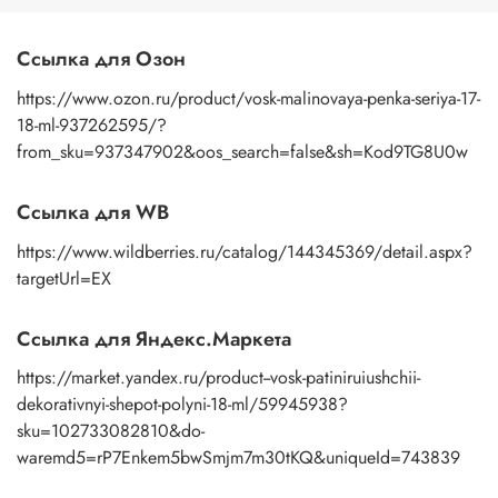
В чем же отличие между воском и восковой пастой?
Ссылка для Озон
Составом:
воск состоит из натурального воска и
https://www.ozon.ru/product/vosk-malinovaya-penka-seriya-17-
апельсинового масла и пигмента, восковая паста из
воска, пигмента, акриловая дисперсия, загуститель,
18-ml-937262595/?
консервант.
from_sku=937347902&oos_search=false&sh=Kod9TG8U0w
Консистенции:
восковая паста более пластичная по
консистенции, чем воск.
Разбавлением:
восковую пасту можно разбавить водой, а
Ссылка для WB
воск скипидаром и апельсиновым маслом.
https://www.wildberries.ru/catalog/144345369/detail.aspx?
В обоих случаях, патинирующая восковая паста и воск
патинирующий декоративный, обладают отличными
targetUrl=EX
свойствами и позволяют добиться прекрасных
результатов. Выбор между ними зависит от предпочтений
Ссылка для Яндекс.Маркета
и требований конкретного проекта.
https://market.yandex.ru/product--vosk-patiniruiushchii-
dekorativnyi-shepot-polyni-18-ml/59945938?
sku=102733082810&do-
waremd5=rP7Enkem5bwSmjm7m30tKQ&uniqueId=743839