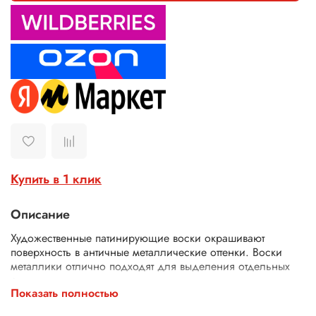
Купить в 1 клик
Описание
Художественные патинирующие воски окрашивают
поверхность в античные металлические оттенки. Воски
металлики отлично подходят для выделения отдельных
фрагментов изделия, служат акцентным завершением
Показать полностью
облика предмета. Текстура восков мягкая, плотная. Воск
декоративный хорошо держится на поверхности, не