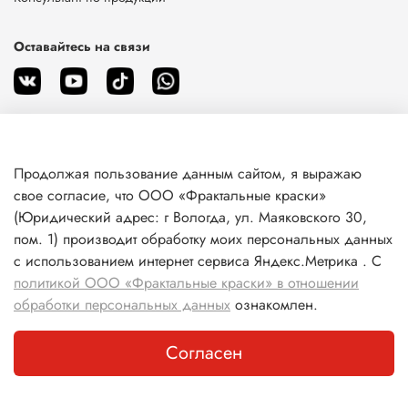
Оставайтесь на связи
Продолжая пользование данным сайтом, я выражаю
О магазине
свое согласие, что ООО «Фрактальные краски»
(Юридический адрес: г Вологда, ул. Маяковского 30,
пом. 1) производит обработку моих персональных данных
Клиентам
с использованием интернет сервиса Яндекс.Метрика . С
политикой ООО «Фрактальные краски» в отношении
Информация
обработки персональных данных
ознакомлен.
Согласен
Каталог
Поиск
Корзина
Избранное