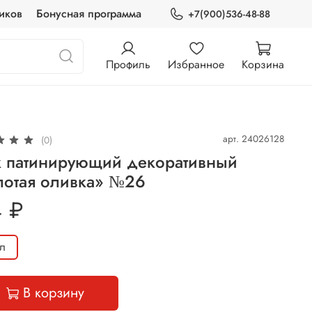
иков
Бонусная программа
+7(900)536-48-88
Профиль
Избранное
Корзина
арт.
24026128
(0)
к патинирующий декоративный
лотая оливка» №26
 ₽
л
В корзину