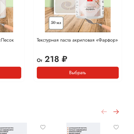
 «Песок
Текстурная паста акриловая «Фарфор»
218 ₽
От
Выбрать