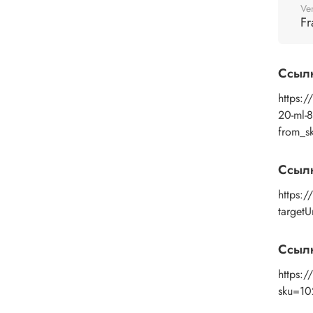
Тонир
Ve
Fr
Приме
стари
Подх
Ссыл
карто
пласт
https:/
приро
20-ml-
from_s
В чем
Соста
Ссыл
апель
https:
воска,
targetU
консе
Конси
Ссылк
конси
https:
Разба
sku=10
воск 