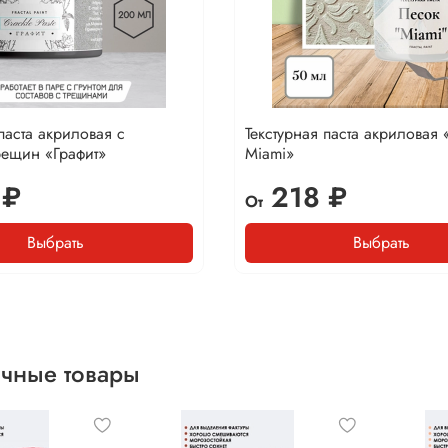
паста акриловая с
Текстурная паста акриловая
рещин «Графит»
Miami»
 ₽
218 ₽
От
Выбрать
Выбрать
чные товары