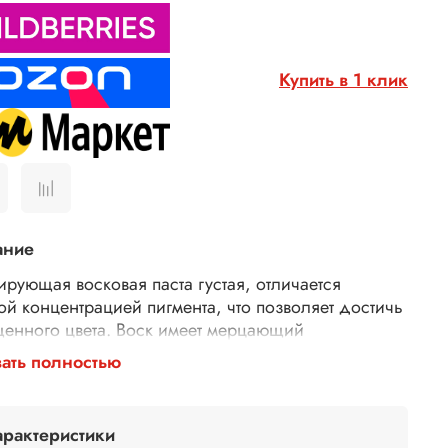
Купить в 1 клик
ание
ирующая восковая паста густая, отличается
ой концентрацией пигмента, что позволяет достичь
енного цвета. Воск имеет мерцающий
лический оттенок, который придаст вашему
ать полностью
ию эффектный вид. Паста не имеет неприятного
а, что делает его приятным в использовании. Кроме
 благодаря наличию акрила и пчелиного воска,
арактеристики
вая паста легко наносится и быстро сохнет. Он