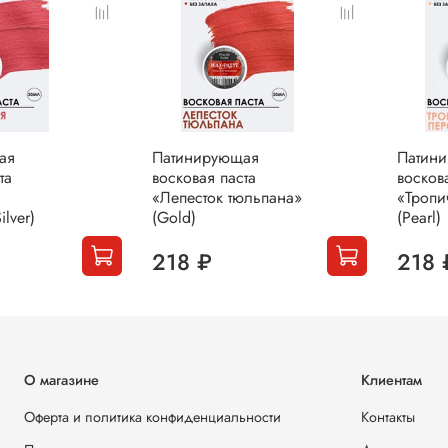
ая
Патинирующая
Патин
та
восковая паста
восков
я
«Лепесток тюльпана»
«Тропи
lver)
(Gold)
(Pearl)
218 ₽
218 
О магазине
Клиентам
Оферта и политика конфиденциальности
Контакты