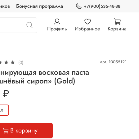
иков
Бонусная программа
+7(900)536-48-88
Профиль
Избранное
Корзина
арт.
10055121
(0)
нирующая восковая паста
шнёвый сироп» (Gold)
 ₽
мл
В корзину