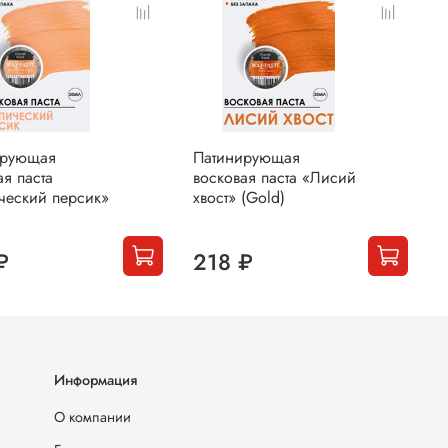
ирующая
Патинирующая
П
ая паста
восковая паста «Лисий
в
ческий персик»
хвост» (Gold)
«
(
₽
218 ₽
Информация
О компании