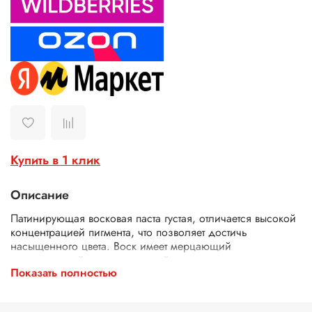
Купить в 1 клик
Описание
Патинирующая восковая паста густая, отличается высокой
концентрацией пигмента, что позволяет достичь
насыщенного цвета. Воск имеет мерцающий
металлический оттенок, который придаст вашему изделию
Показать полностью
эффектный вид. Паста не имеет неприятного запаха, что
делает его приятным в использовании. Кроме того,
благодаря наличию акрила и пчелиного воска, восковая