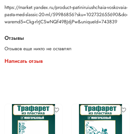
и требований конкретного проекта.
https://market.yandex.ru/product--patiniruiushchaia-voskovaia-
pasta-med-slassic-20-ml/59986856?sku=102732655690&do-
waremd5=Ckg-rlrJCSwNQf49BJdjPw&uniqueId=743839
Отзывы
Отзывов еще никто не оставлял
Написать отзыв