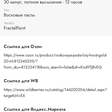
старины и роскоши.
30 минут, полное высыхание - 12 часов
Подходящие поверхности:
дерево, фанера, бумага,
Тип
Восковые пасты
картон, ДВП, ДСП, грунтованный холст, ткани, стекло,
пластмассы, грунтованный металл, бетон, кирпич, гипс,
Vendor
природный камень, штукатурка и др.
FractalPaint
В чем же отличие между воском и восковой пастой?
Составом:
воск состоит из натурального воска и
Ссылка для Озон
апельсинового масла и пигмента, восковая паста из
воска, пигмента, акриловая дисперсия, загуститель,
https://www.ozon.ru/product/voskovaya-pasta-lisiy-hvost-gold-
консервант.
20-ml-812345539/?
from_sku=812334118&oos_search=false&sh=Kod9TJBvEQ
Консистенции:
восковая паста более пластичная по
консистенции, чем воск.
Ссылка для WB
Разбавлением:
восковую пасту можно разбавить водой, а
воск скипидаром и апельсиновым маслом.
https://www.wildberries.ru/catalog/144220204/detail.aspx?
В обоих случаях, патинирующая восковая паста и воск
targetUrl=EX
патинирующий декоративный, обладают отличными
свойствами и позволяют добиться прекрасных
Ссылка для Яндекс.Маркета
результатов. Выбор между ними зависит от предпочтений