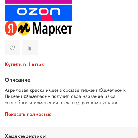
Купить в 1 клик
Описание
Акриловая краска имеет в составе пигмент «Хамелеон».
Пигмент «Хамелеон» получил свое название из-за
способности изменения цвета под разными углами.
Акриловая краска «Хамелеон» выполнена на водной
Показать полностью
основе. Быстро сохнет, не имеет запаха, обладает
хорошей укрывистостью и светостойкостью. Акриловые
краски «Хамелеон» подходят для декоративно-
Характеристики