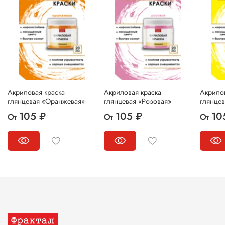
Акриловая краска
Акриловая краска
Акрилов
глянцевая «Оранжевая»
глянцевая «Розовая»
глянце
105 ₽
105 ₽
10
От
От
От