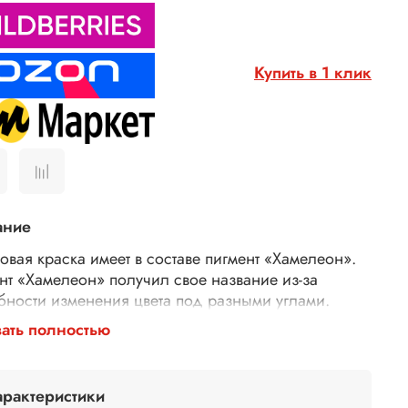
Купить в 1 клик
ание
овая краска имеет в составе пигмент «Хамелеон».
нт «Хамелеон» получил свое название из-за
бности изменения цвета под разными углами.
ать полностью
овая краска «Хамелеон» выполнена на водной
. Быстро сохнет, не имеет запаха, обладает
ей укрывистостью и светостойкостью. Акриловые
арактеристики
и «Хамелеон» подходят для декоративно-