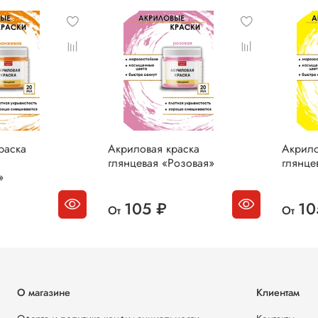
раска
Акриловая краска
Акрило
глянцевая «Розовая»
глянце
»
105 ₽
10
От
От
О магазине
Клиентам