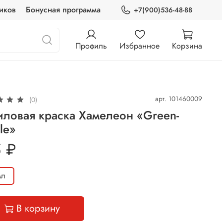
иков
Бонусная программа
+7(900)536-48-88
Профиль
Избранное
Корзина
арт.
101460009
(0)
ловая краска Хамелеон «Green-
le»
 ₽
 мл
В корзину