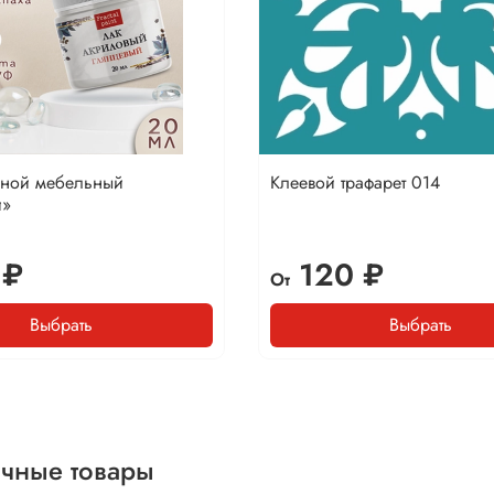
вной мебельный
Клеевой трафарет 014
й»
 ₽
120 ₽
От
Выбрать
Выбрать
чные товары