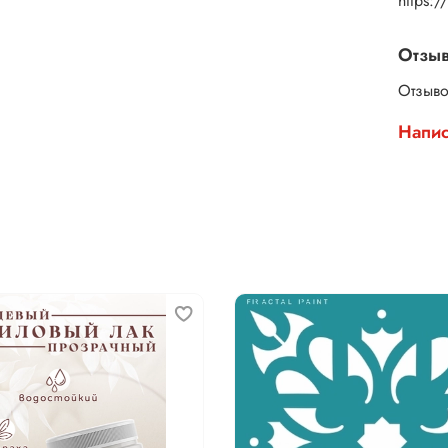
https:
Отзы
Отзыво
Напис