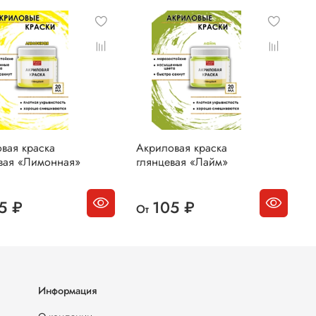
вая краска
Акриловая краска
А
вая «Лимонная»
глянцевая «Лайм»
г
5 ₽
105 ₽
От
О
Информация