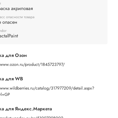
п
аска акриловая
асс опасности товара
е опасен
ndor
actalPaint
ка для Озон
//www.ozon.ru/product/1845723797/
ка для WB
//www.wildberries.ru/catalog/317977209/detail.aspx?
Url=GP
а для Яндекс.Маркета