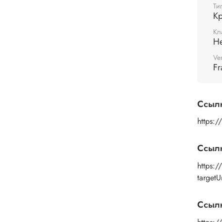
Ти
Кр
Кл
Н
Ve
Fr
Ссыл
https:
Ссыл
https:
target
Ссылк