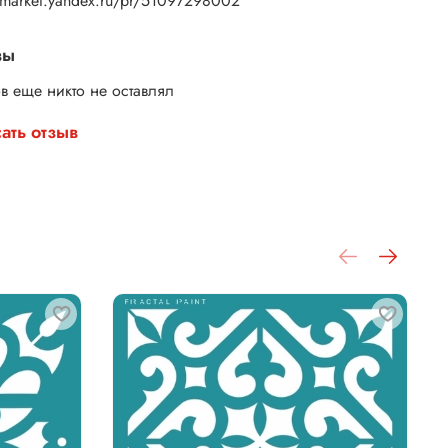
//market.yandex.ru/pr/51097298002
вы
в еще никто не оставлял
ать отзыв