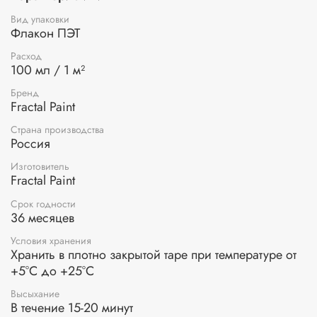
различных поверхностях: холст, картон, дерево, стекло и
др. Краски смешиваются между собой в любых
Вид упаковки
соотношениях.
Флакон ПЭТ
Применение:
перед применением перемешайте или
Расход
100 мл / 1 м²
взболтайте краску, разбавьте водой при необходимости.
Нанесите краску на поверхность синтетической кистью
Бренд
или с помощью губки. Краска сохнет в течение 15-20
Fractal Paint
минут. По окончании работ промойте инструменты под
теплой водой.
Страна производства
Россия
Изготовитель
Fractal Paint
Срок годности
36 месяцев
Условия хранения
Хранить в плотно закрытой таре при температуре от
+5°С до +25°С
Высыхание
В течение 15-20 минут