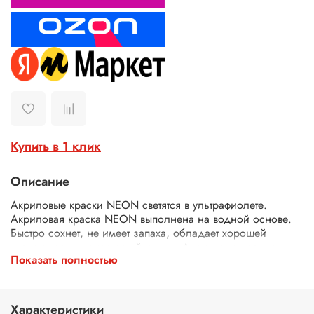
Купить в 1 клик
Описание
Акриловые краски NEON светятся в ультрафиолете.
Акриловая краска NEON выполнена на водной основе.
Быстро сохнет, не имеет запаха, обладает хорошей
укрывистостью и светостойкостью. Акриловые краски
Показать полностью
NEON подходят для декоративно-прикладных и
художественных работ, могут использоваться в различных
видах творчества, в интерьерных, строительно-отделочных
и других дизайнерских работах. Отлично ложатся на
Характеристики