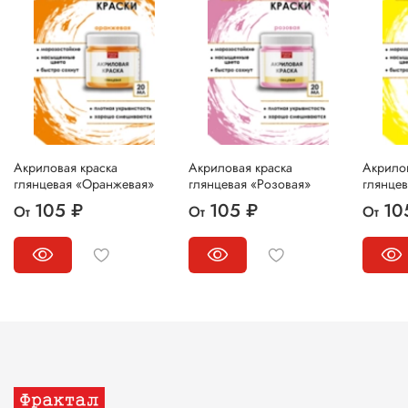
Акриловая краска
Акриловая краска
Акрилов
глянцевая «Оранжевая»
глянцевая «Розовая»
глянце
105 ₽
105 ₽
10
От
От
От