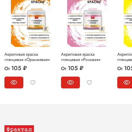
Акриловая краска
Акриловая краска
Акрилов
глянцевая «Оранжевая»
глянцевая «Розовая»
глянце
105 ₽
105 ₽
10
От
От
От