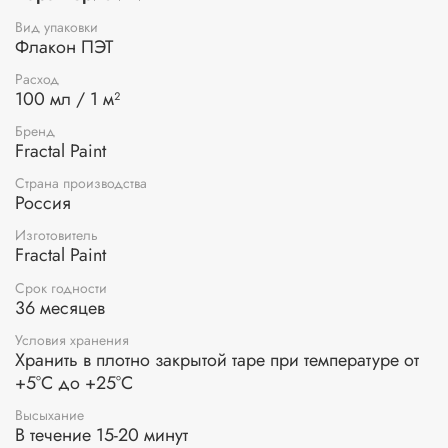
различных поверхностях: холст, картон, дерево, стекло и
др. Краски смешиваются между собой в любых
Вид упаковки
соотношениях.
Флакон ПЭТ
Применение:
перед применением перемешайте или
Расход
100 мл / 1 м²
взболтайте краску, разбавьте водой при необходимости.
Нанесите краску на поверхность синтетической кистью
Бренд
или с помощью губки. Краска сохнет в течение 15-20
Fractal Paint
минут. По окончании работ промойте инструменты под
теплой водой.
Страна производства
Россия
Изготовитель
Fractal Paint
Срок годности
36 месяцев
Условия хранения
Хранить в плотно закрытой таре при температуре от
+5°С до +25°С
Высыхание
В течение 15-20 минут