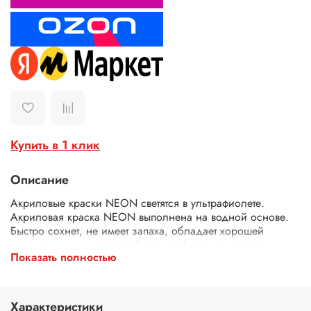
Купить в 1 клик
Описание
Акриловые краски NEON светятся в ультрафиолете.
Акриловая краска NEON выполнена на водной основе.
Быстро сохнет, не имеет запаха, обладает хорошей
укрывистостью и светостойкостью. Акриловые краски
Показать полностью
NEON подходят для декоративно-прикладных и
художественных работ, могут использоваться в различных
видах творчества, в интерьерных, строительно-отделочных
и других дизайнерских работах. Отлично ложатся на
Характеристики