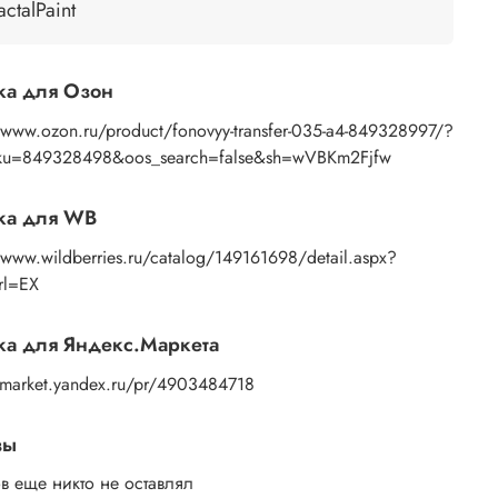
ью губки или спонжа, подождите 10 секунд,
actalPaint
 основе пропитаться водой. Затем приложите
ажение к поверхности и, плотно прижимая
ами бумажную основу, сдвигаете ее на себя.
ка для Озон
ок остается на изделии. Сразу после нанесения
те лишнюю влагу и воздух бумажным полотенцем
//www.ozon.ru/product/fonovyy-transfer-035-a4-849328997/?
усочком сухой ткани. После чего покройте
ku=849328498&oos_search=false&sh=wVBKm2Fjfw
ажение любым покрывным лаком. Отлично
дет акриловый лак на водной основе, матовый,
ка для WB
евый, полуглянцевый.
/www.wildberries.ru/catalog/149161698/detail.aspx?
rl=EX
а для Яндекс.Маркета
//market.yandex.ru/pr/4903484718
вы
в еще никто не оставлял