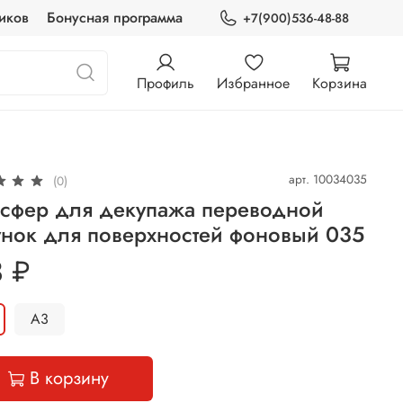
иков
Бонусная программа
+7(900)536-48-88
Профиль
Избранное
Корзина
арт.
10034035
(0)
нсфер для декупажа переводной
унок для поверхностей фоновый 035
 ₽
A3
В корзину