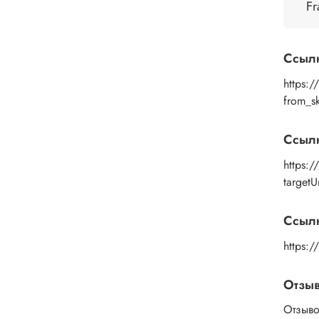
помощ
Fr
дайте
изобр
пальц
Ссыл
Рисун
удали
https:
или к
from_s
изобр
подой
Ссыл
глянц
https:/
targetU
Ссылк
https:
Отзы
Отзыво