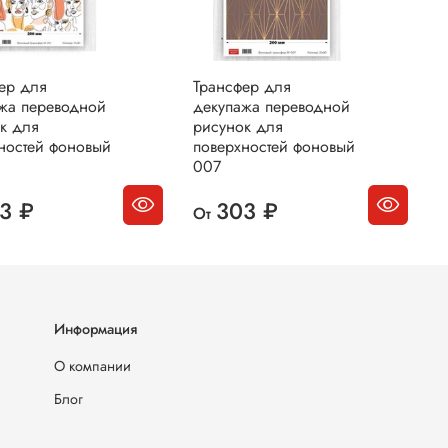
ер для
Трансфер для
Т
жа переводной
декупажа переводной
д
к для
рисунок для
р
ностей фоновый
поверхностей фоновый
п
007
0
3 ₽
303 ₽
От
О
Информация
О компании
Блог