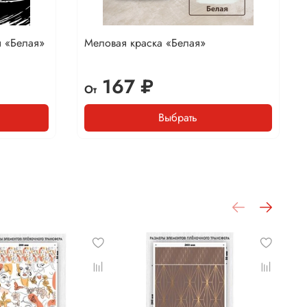
я «Белая»
Меловая краска «Белая»
167 ₽
От
Выбрать