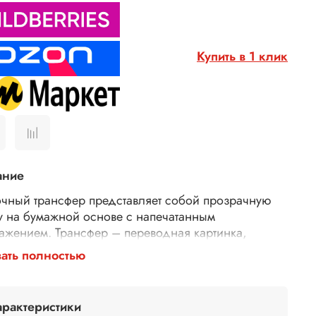
Купить в 1 клик
ание
чный трансфер представляет собой прозрачную
у на бумажной основе с напечатанным
ажением. Трансфер – переводная картинка,
ажение, с его помощью Ваше изделие приобретет
ать полностью
торимость и уникальность. Трансферной бумагой
 заменить декупажные карты, рисовую бумагу для
ажа, рисовые листы, бумагу для декупажа,
арактеристики
тки для декупажа. Трансфер универсален,