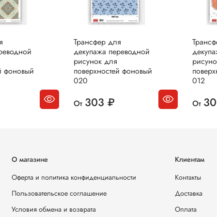
я
Трансфер для
Трансф
реводной
декупажа переводной
декупа
рисунок для
рисуно
й фоновый
поверхностей фоновый
поверх
020
012
303 ₽
30
От
От
О магазине
Клиентам
Оферта и политика конфиденциальности
Контакты
Пользовательское соглашение
Доставка
Условия обмена и возврата
Оплата