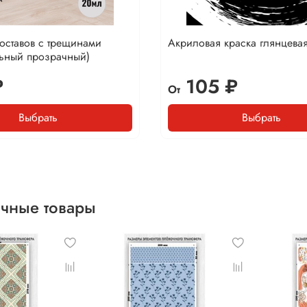
составов с трещинами
Акриловая краска глянцева
льный прозрачный)
₽
105 ₽
От
Выбрать
Выбрать
чные товары