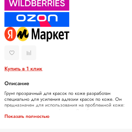
Купить в 1 клик
Описание
Грунт прозрачный для красок по коже разработан
специально для усиления адгезии красок по коже. Он
предназначен для использования на проблемной коже:
рыхлой или лакированной коже. Он обеспечивает
Показать полностью
наиболее прочное сцепление краски с кожей. Грунт
наносят тонким слоем на кожу коже перед нанесением
красок по коже.