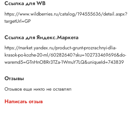
Ссылка для WB
https://www.wildberries.ru/catalog/194555636/detail.aspx?
targetUrl=GP
Ссылка для Яндекс.Маркета
https://market.yandex.ru/product--grunt-prozrachnyi-dlia-
krasok-po-kozhe-20-ml/60282640?sku=102733469696&do-
waremd5=GTnHnOBRr3TZa-1WmuY7LQ&uniqueId=743839
Отзывы
Отзывов еще никто не оставлял
Написать отзыв