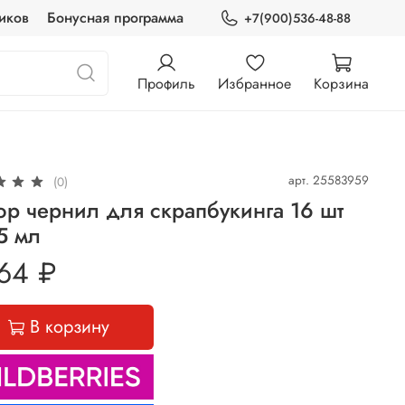
иков
Бонусная программа
+7(900)536-48-88
Профиль
Избранное
Корзина
арт.
25583959
(0)
р чернил для скрапбукинга 16 шт
5 мл
64 ₽
В корзину