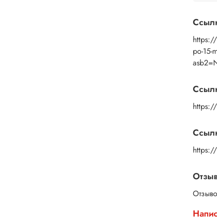
Ссыл
https:/
po-15-
asb2=
Ссыл
https:/
Ссылк
https:
Отзы
Отзыво
Напис