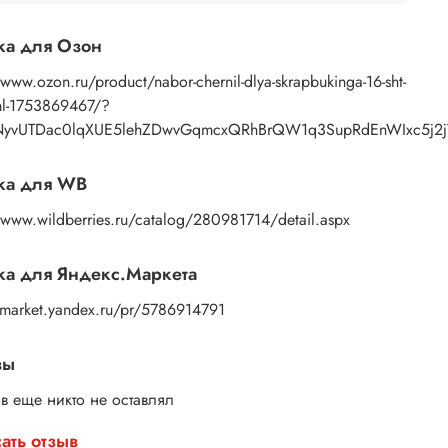
ка для Озон
/www.ozon.ru/product/nabor-chernil-dlya-skrapbukinga-16-sht-
ml-1753869467/?
NyvUTDac0lqXUE5lehZDwvGqmcxQRhBrQW1q3SupRdEnWIxc5j2jW
ка для WB
/www.wildberries.ru/catalog/280981714/detail.aspx
а для Яндекс.Маркета
//market.yandex.ru/pr/5786914791
вы
в еще никто не оставлял
ать отзыв