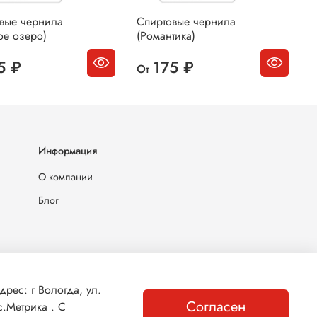
вые чернила
Спиртовые чернила
С
ое озеро)
(Романтика)
(
5 ₽
175 ₽
От
О
Информация
О компании
Блог
ес: г Вологда, ул.
Согласен
.Метрика . С