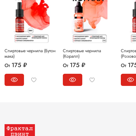
Спиртовые чернила (Бутон
Спиртовые чернила
Спирто
мака)
(Коралл)
(Розово
175 ₽
175 ₽
17
От
От
От