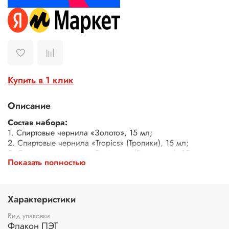
Купить в 1 клик
Описание
Состав набора:
1. Спиртовые чернила «Золото», 15 мл;
2. Спиртовые чернила «Tropics» (Тропики), 15 мл;
3. Спиртовые чернила «Romance» (Романтика), 15 мл;
Показать полностью
4. Спиртовые чернила «Baikal» (Байкал), 15 мл;
5. Спиртовые чернила «Pomegranate» (Гранат), 15 мл;
6. Спиртовые чернила «Juniper» (Можжевельник), 15 мл;
7. Разбавитель для спиртовых чернил, 50 мл;
Характеристики
8. Пипетка 3 мл, 1 шт.
Вид упаковки
Спиртовые чернила (алкогольные чернила) - это
Флакон ПЭТ