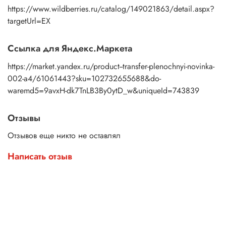
https://www.wildberries.ru/catalog/149021863/detail.aspx?
targetUrl=EX
Ссылка для Яндекс.Маркета
https://market.yandex.ru/product--transfer-plenochnyi-novinka-
002-a4/61061443?sku=102732655688&do-
waremd5=9avxH-dk7TnLB3By0ytD_w&uniqueId=743839
Отзывы
Отзывов еще никто не оставлял
Написать отзыв