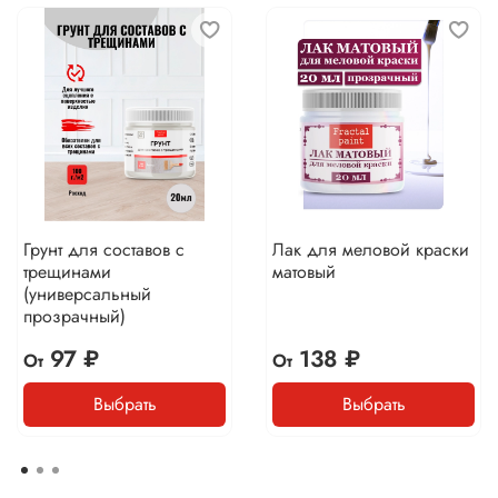
Грунт для составов с
Лак для меловой краски
трещинами
матовый
(универсальный
прозрачный)
97 ₽
138 ₽
От
От
Выбрать
Выбрать