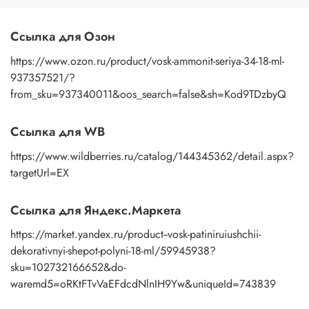
В чем же отличие между воском и восковой пастой?
Ссылка для Озон
Составом:
воск состоит из натурального воска и
https://www.ozon.ru/product/vosk-ammonit-seriya-34-18-ml-
апельсинового масла и пигмента, восковая паста из
воска, пигмента, акриловая дисперсия, загуститель,
937357521/?
консервант.
from_sku=937340011&oos_search=false&sh=Kod9TDzbyQ
Консистенции:
восковая паста более пластичная по
консистенции, чем воск.
Разбавлением:
восковую пасту можно разбавить водой, а
Ссылка для WB
воск скипидаром и апельсиновым маслом.
https://www.wildberries.ru/catalog/144345362/detail.aspx?
В обоих случаях, патинирующая восковая паста и воск
патинирующий декоративный, обладают отличными
targetUrl=EX
свойствами и позволяют добиться прекрасных
результатов. Выбор между ними зависит от предпочтений
Ссылка для Яндекс.Маркета
и требований конкретного проекта.
https://market.yandex.ru/product--vosk-patiniruiushchii-
dekorativnyi-shepot-polyni-18-ml/59945938?
sku=102732166652&do-
waremd5=oRKtFTvVaEFdcdNlnIH9Yw&uniqueId=743839