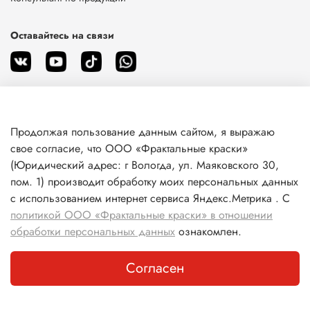
Оставайтесь на связи
Продолжая пользование данным сайтом, я выражаю
О магазине
свое согласие, что ООО «Фрактальные краски»
(Юридический адрес: г Вологда, ул. Маяковского 30,
пом. 1) производит обработку моих персональных данных
Клиентам
с использованием интернет сервиса Яндекс.Метрика . С
политикой ООО «Фрактальные краски» в отношении
Информация
обработки персональных данных
ознакомлен.
Согласен
Каталог
Поиск
Корзина
Избранное