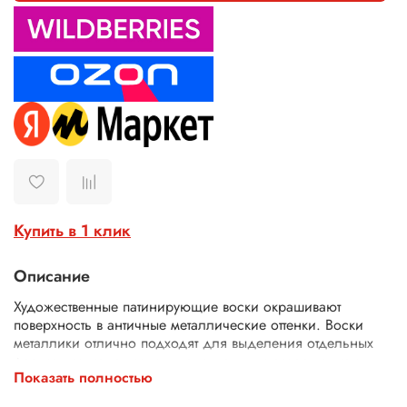
Купить в 1 клик
Описание
Художественные патинирующие воски окрашивают
поверхность в античные металлические оттенки. Воски
металлики отлично подходят для выделения отдельных
фрагментов изделия, служат акцентным завершением
Показать полностью
облика предмета. Текстура восков мягкая, плотная. Воск
декоративный хорошо держится на поверхности, не