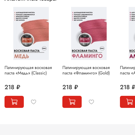
Патинирующая восковая
Патинирующая восковая
Патини
паста «Медь» (Сlassic)
паста «Фламинго» (Gold)
паста «А
218 ₽
218 ₽
218 