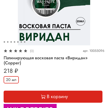
арт.
10055096
(0)
Патинирующая восковая паста «Виридан»
(Сopper)
218 ₽
20 мл
В корзину