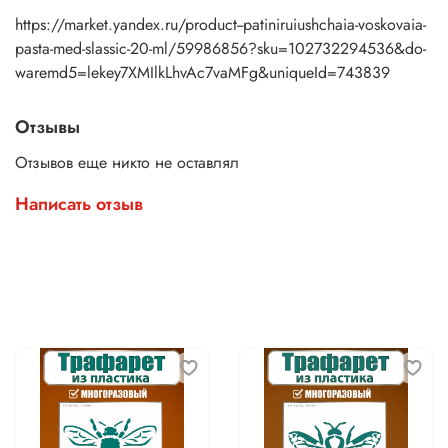
и требований конкретного проекта.
https://market.yandex.ru/product--patiniruiushchaia-voskovaia-
pasta-med-slassic-20-ml/59986856?sku=102732294536&do-
waremd5=lekey7XMIlkLhvAc7vaMFg&uniqueId=743839
Отзывы
Отзывов еще никто не оставлял
Написать отзыв