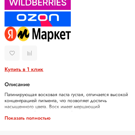
Купить в 1 клик
Описание
Патинирующая восковая паста густая, отличается высокой
концентрацией пигмента, что позволяет достичь
насыщенного цвета. Воск имеет мерцающий
металлический оттенок, который придаст вашему изделию
Показать полностью
эффектный вид. Паста не имеет неприятного запаха, что
делает его приятным в использовании. Кроме того,
благодаря наличию акрила и пчелиного воска, восковая