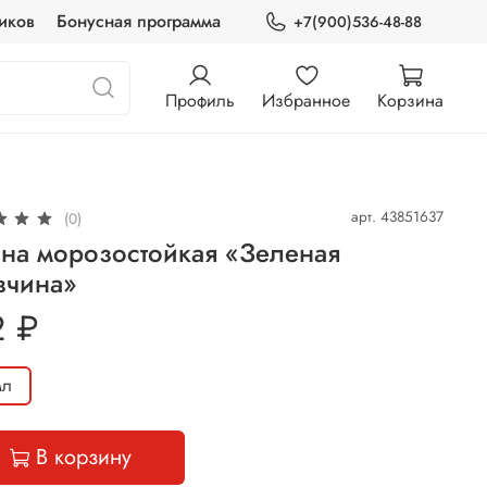
иков
Бонусная программа
+7(900)536-48-88
Профиль
Избранное
Корзина
арт.
43851637
(0)
ина морозостойкая «Зеленая
вчина»
2 ₽
мл
В корзину