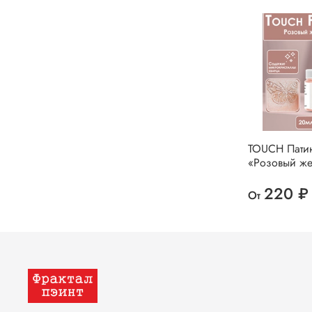
TOUCH Пати
«Розовый же
220 ₽
От