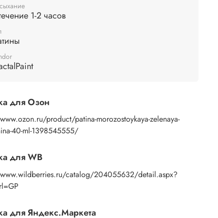
хание:
высыхание одного слоя происходит в
сыхание
течение 1-2 часов
ие 1-2 часов. Патины не требуют финишного
пления.
п
атины
ndor
actalPaint
ка для Озон
/www.ozon.ru/product/patina-morozostoykaya-zelenaya-
hina-40-ml-1398545555/
ка для WB
//www.wildberries.ru/catalog/204055632/detail.aspx?
Url=GP
а для Яндекс.Маркета