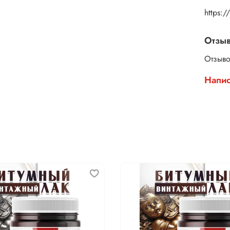
https:
Отзы
Отзыво
Напис