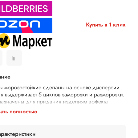
Купить в 1 клик
ание
ы морозостойкие сделаны на основе дисперсии
ая выдерживает 5 циклов заморозки и разморозки.
азначены для придания изделиям эффекта
ны. Патины подчёркивают рельеф, а обработанные
ать полностью
еты приобретают благородный «налет времени»,
вятся похожими на антикварные изделия. Для
ения интересных эффектов в патину можно
арактеристики
лять различные сухие