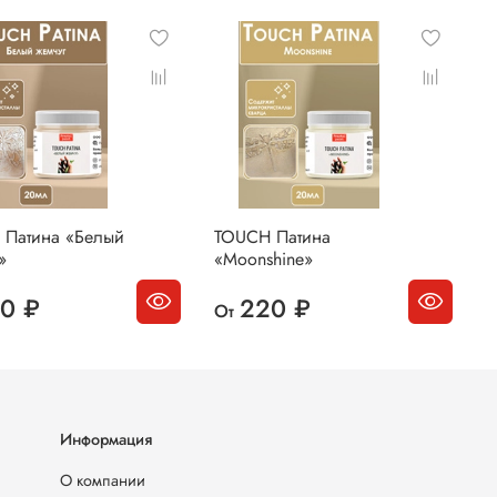
 Патина «Белый
TOUCH Патина
T
»
«Moonshine»
«
0 ₽
220 ₽
От
О
Информация
О компании