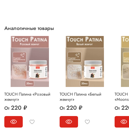
Аналогичные товары
TOUCH Патина «Розовый
TOUCH Патина «Белый
TOUCH 
жемчуг»
жемчуг»
«Moons
220 ₽
220 ₽
22
От
От
От