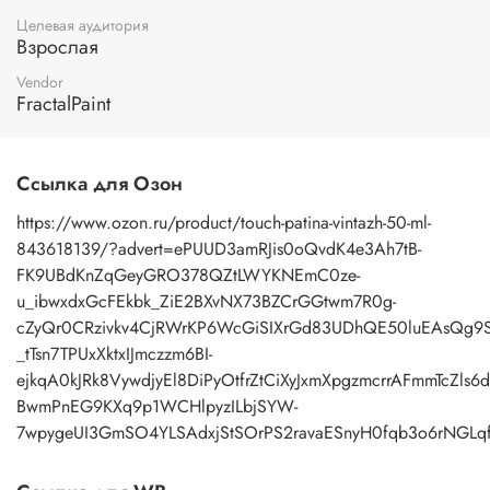
Целевая аудитория
Взрослая
Vendor
FractalPaint
Ссылка для Озон
https://www.ozon.ru/product/touch-patina-vintazh-50-ml-
843618139/?advert=ePUUD3amRJis0oQvdK4e3Ah7tB-
FK9UBdKnZqGeyGRO378QZtLWYKNEmC0ze-
u_ibwxdxGcFEkbk_ZiE2BXvNX73BZCrGGtwm7R0g-
cZyQr0CRzivkv4CjRWrKP6WcGiSIXrGd83UDhQE50luEAsQg9
_tTsn7TPUxXktxIJmczzm6BI-
ejkqA0kJRk8VywdjyEl8DiPyOtfrZtCiXyJxmXpgzmcrrAFmmTcZls6d
BwmPnEG9KXq9p1WCHlpyzILbjSYW-
7wpygeUI3GmSO4YLSAdxjStSOrPS2ravaESnyH0fqb3o6rNGL