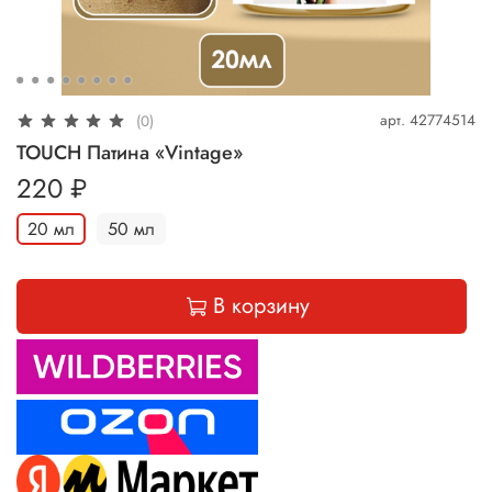
арт.
42774514
(0)
TOUCH Патина «Vintage»
220 ₽
20 мл
50 мл
В корзину