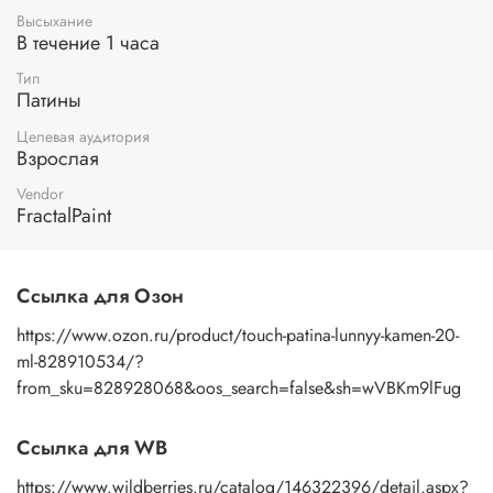
требуют финишного закрепления акриловым лаком.
Высыхание
В течение 1 часа
Тип
Патины
Целевая аудитория
Взрослая
Vendor
FractalPaint
Ссылка для Озон
https://www.ozon.ru/product/touch-patina-lunnyy-kamen-20-
ml-828910534/?
from_sku=828928068&oos_search=false&sh=wVBKm9lFug
Ссылка для WB
https://www.wildberries.ru/catalog/146322396/detail.aspx?