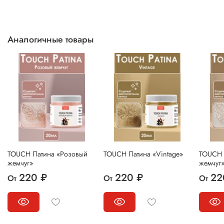
Аналогичные товары
TOUCH Патина «Розовый
TOUCH Патина «Vintage»
TOUCH 
жемчуг»
жемчуг
220 ₽
220 ₽
22
От
От
От