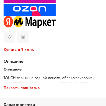
Купить в 1 клик
Описание
Описание
TOUCH патины
на водной основе, обладают хорошей
укрывистостью, не имеют запаха, приятны на ощупь.
Данная
перламутровая краска-патина
содержит
Показать полностью
микрокристаллы кварца, которые придают приглушенное
сияние.
Характеристики
Подготовка поверхности:
перед использованием
патины