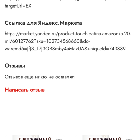
targetUrl=EX
Ссылка для Яндекс.Маркета
https://market.yandex.ru/product--touch-patina-amazonka-20-
ml/60127762?sku=102734568660&do-
waremd5=JfJS_T7J3OB8mby4uMazUA&uniqueId=743839
Отзывы
Отзывов еще никто не оставлял
Написать отзыв