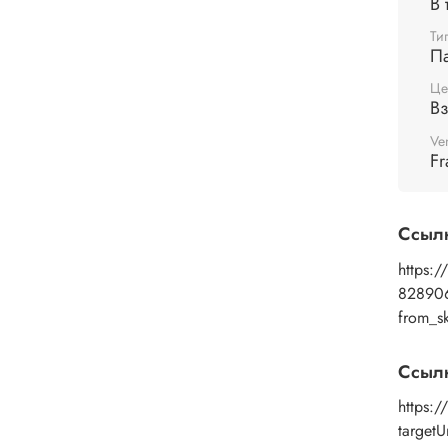
В 
течен
Ти
повер
П
требу
Це
В
Ve
Fr
Ссыл
https:/
82890
from_s
Ссыл
https:
targetU