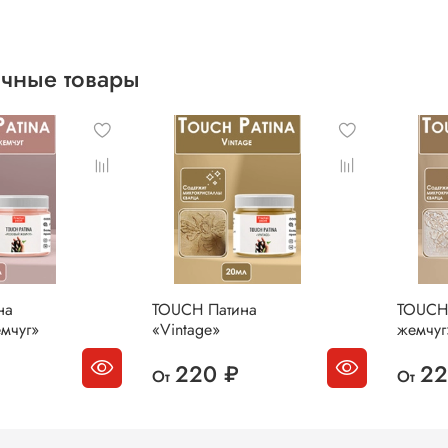
чные товары
на
TOUCH Патина
TOUCH
мчуг»
«Vintage»
жемчуг
220 ₽
22
От
От