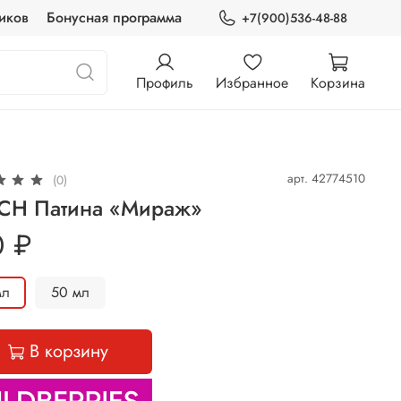
иков
Бонусная программа
+7(900)536-48-88
Профиль
Избранное
Корзина
арт.
42774510
(0)
CH Патина «Мираж»
0 ₽
 мл
50 мл
В корзину