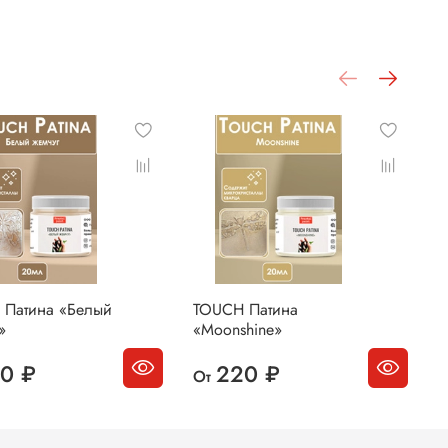
 Патина «Белый
TOUCH Патина
T
»
«Moonshine»
«
0 ₽
220 ₽
От
О