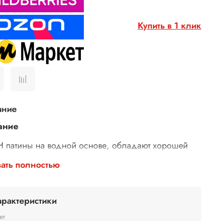
Купить в 1 клик
ание
ание
 патины
на водной основе, обладают хорошей
истостью, не имеют запаха, приятны на ощупь.
ать полностью
ая
перламутровая краска-патина
содержит
кристаллы кварца, которые придают
ушенное сияние.
арактеристики
товка поверхности:
перед использованием
ет