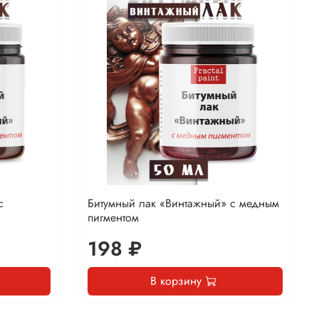
с
Битумный лак «Винтажный» с медным
пигментом
198 ₽
В корзину