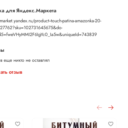
а для Яндекс.Маркета
/market.yandex.ru/product--touch-patina-amazonka-20-
127762?sku=102731645675&do-
d5=fweVHyMMI2F6IgYc0_Ia5w&uniqueId=743839
вы
в еще никто не оставлял
ать отзыв