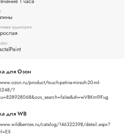
течение 1 часа
ие 1 часа. После
патинирования
обработанная
п
хность становится приятной на ощупь.
Патины
не
атины
ют финишного закрепления акриловым лаком.
левая аудитория
зрослая
ndor
actalPaint
ка для Озон
/www.ozon.ru/product/touch-patina-mirazh-20-ml-
6248/?
ku=828928068&oos_search=false&sh=wVBKm9lFug
ка для WB
//www.wildberries.ru/catalog/146322398/detail.aspx?
rl=EX