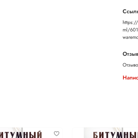
Ссылк
https:/
ml/60
warem
Отзы
Отзыво
Напис