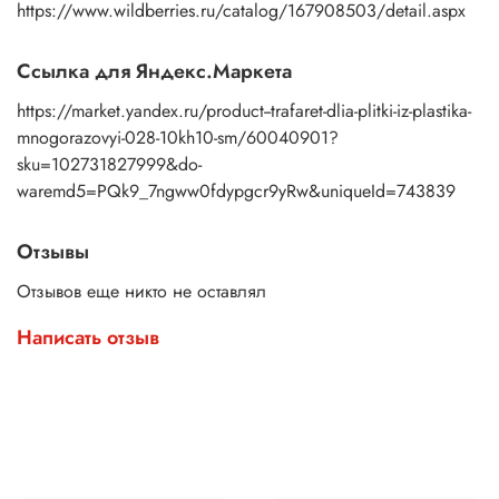
https://www.wildberries.ru/catalog/167908503/detail.aspx
Ссылка для Яндекс.Маркета
https://market.yandex.ru/product--trafaret-dlia-plitki-iz-plastika-
mnogorazovyi-028-10kh10-sm/60040901?
sku=102731827999&do-
waremd5=PQk9_7ngww0fdypgcr9yRw&uniqueId=743839
Отзывы
Отзывов еще никто не оставлял
Написать отзыв