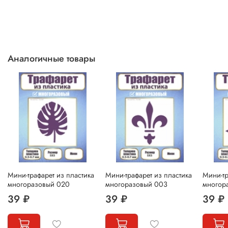
Аналогичные товары
Мини-трафарет из пластика
Мини-трафарет из пластика
Мини-тр
многоразовый 020
многоразовый 003
многор
39 ₽
39 ₽
39 ₽