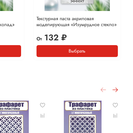
Текстурная паста акриловая
колад»
моделирующая «Изумрудное стекло»
132 ₽
От
Выбрать