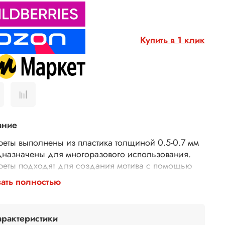
Купить в 1 клик
ание
реты выполнены из пластика толщиной 0.5-0.7 мм
дназначены для многоразового использования.
реты подходят для создания мотива с помощью
рных паст, 3D геля, декоративной штукатурки,
ать полностью
евки. Трафареты подходят для декора различных
хностей (плоская керамика, плитка, мебель,
), использования в технике декупаж и скрапбукинг.
арактеристики
исимости от используемых материалов можно