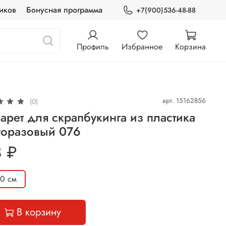
иков
Бонусная программа
+7(900)536-48-88
Профиль
Избранное
Корзина
арт.
15162856
(0)
арет для скрапбукинга из пластика
горазовый 076
 ₽
20 см
В корзину