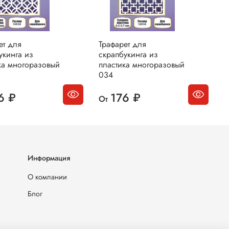
ет для
Трафарет для
Т
укинга из
скрапбукинга из
с
ка многоразовый
пластика многоразовый
п
034
0
6 ₽
176 ₽
От
О
Информация
О компании
Блог