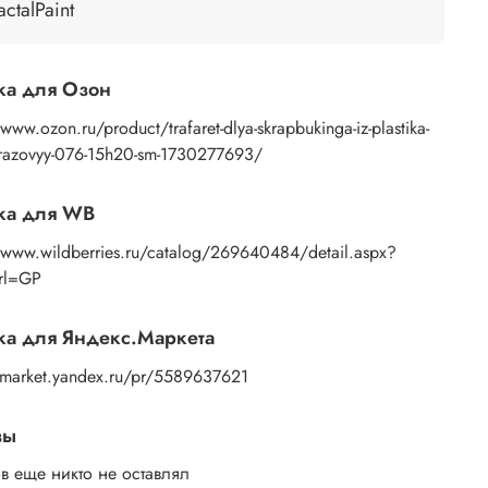
actalPaint
енение:
нанесение узора осуществляется пастой с
ью мастихина или шпателя. После работы
ть трафарет под теплой водой с моющим
ка для Озон
твом, затем просушить бумажным полотенцем.
/www.ozon.ru/product/trafaret-dlya-skrapbukinga-iz-plastika-
azovyy-076-15h20-sm-1730277693/
ка для WB
//www.wildberries.ru/catalog/269640484/detail.aspx?
Url=GP
а для Яндекс.Маркета
//market.yandex.ru/pr/5589637621
вы
в еще никто не оставлял