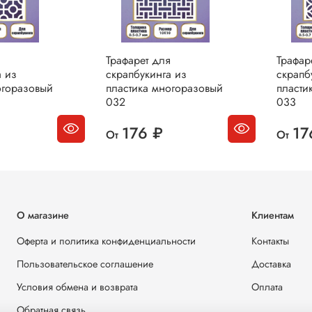
я
Трафарет для
Трафар
а из
скрапбукинга из
скрапб
огоразовый
пластика многоразовый
пласти
032
033
176 ₽
17
От
От
О магазине
Клиентам
Оферта и политика конфиденциальности
Контакты
Пользовательское соглашение
Доставка
Условия обмена и возврата
Оплата
Обратная связь