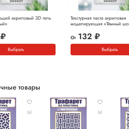
щий акриловый ЗD гель
Текстурная паста акриловая
ый»
моделирующая «Тёмный шо
 ₽
132 ₽
От
Выбрать
Выбрать
чные товары