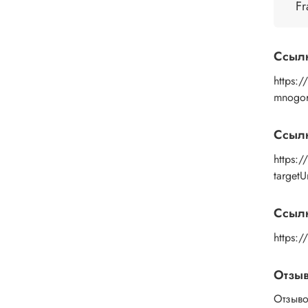
Fr
Прим
помощ
промы
Ссыл
средс
https:/
mnogor
Ссыл
https:
target
Ссылк
https:
Отзы
Отзыво