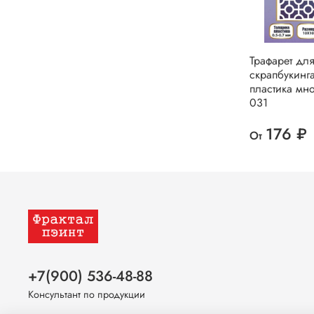
Трафарет дл
скрапбукинг
пластика мн
031
176 ₽
От
+7(900) 536-48-88
Консультант по продукции