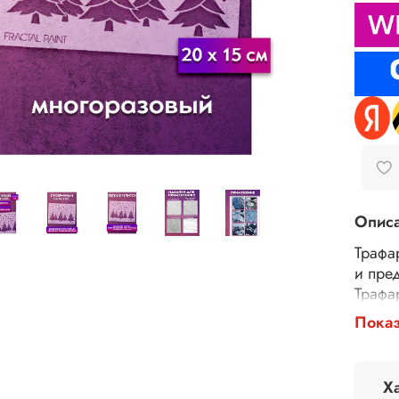
Опис
Трафа
и пре
Трафа
тексту
Показ
шпатл
повер
панно
Х
В зав