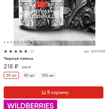
арт.
42315439
(0)
Черная патина
218 ₽
242 ₽
20 мл
50 мл
100 мл
В корзину