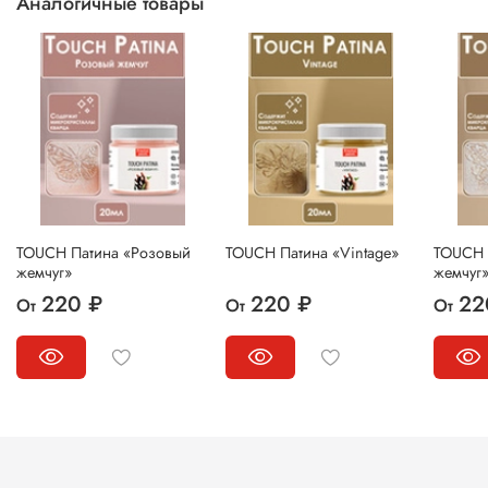
Аналогичные товары
TOUCH Патина «Розовый
TOUCH Патина «Vintage»
TOUCH 
жемчуг»
жемчуг
220 ₽
220 ₽
22
От
От
От