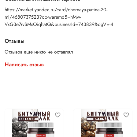
https://market.yandex.ru/card/chernaya-patina-20-
ml/4680737523?do-waremd5=hMw-
VxG3e7rvSMsOiqhatQ&businessId=743839&ogV=-4
Отзывы
Отзывов еще никто не оставлял
Написать отзыв