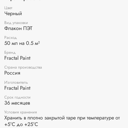
Кистью или губкой наносится состав белой патины. Его
Цвет
обильно накладывают на всю поверхность, чтобы он
Черный
заполнил все углубления.Через короткое время (5-15
минут) излишки патины стирают с выступающих частей
Вид упаковки
рельефа чистой мягкой тряпкой (например, из хлопка или
Флакон ПЭТ
льна). Состав остается только в углублениях.
Расход
50 мл на 0.5 м²
Состав: пчелиный воск, пигмент, акриловая дисперсия,
загуститель, консервант.
Бренд
Fractal Paint
Страна производства
Россия
Изготовитель
Fractal Paint
Срок годности
36 месяцев
Условия хранения
Хранить в плотно закрытой таре при температуре от
+5°С до +25°С