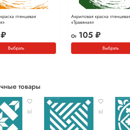
краска глянцевая
Акриловая краска глянцева
я»
«Травяная»
 ₽
105 ₽
От
Выбрать
Выбрать
чные товары