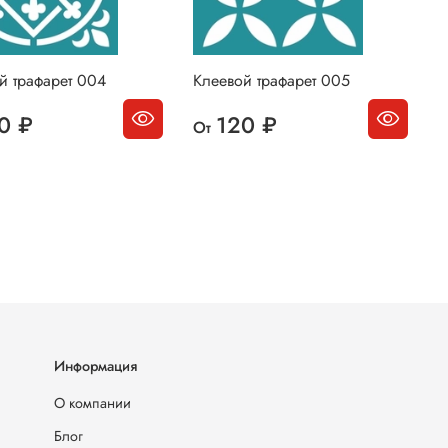
й трафарет 004
Клеевой трафарет 005
К
0 ₽
120 ₽
От
О
Информация
О компании
Блог