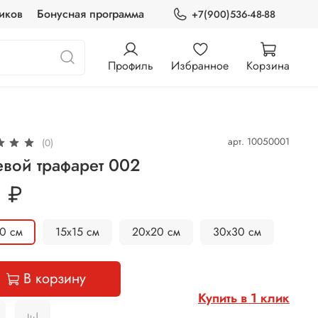
иков
Бонусная программа
+7(900)536-48-88
Профиль
Избранное
Корзина
арт.
10050001
(0)
вой трафарет 002
 ₽
0 см
15х15 см
20х20 см
30х30 см
В корзину
Купить в 1 клик